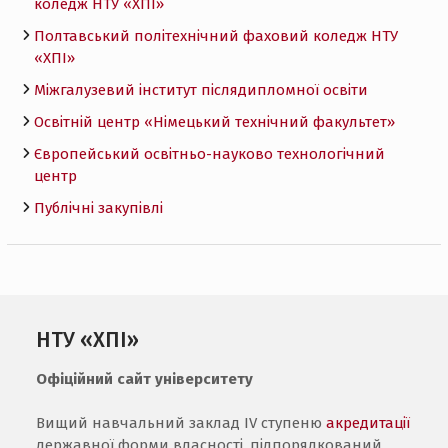
коледж НТУ «ХПI»
Полтавський політехнічний фаховий коледж НТУ
«ХПI»
Міжгалузевий інститут післядипломної освіти
Освітній центр «Німецький технічний факультет»
Європейський освітньо-науково технологічний
центр
Публічні закупівлі
НТУ «ХПІ»
Офіційний сайт університету
Вищий навчальний заклад IV ступеню
акредитації
державної форми власності, підпорядкований