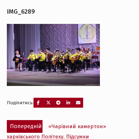
IMG_6289
Поділитись:
Навігація
Попередній
Попередній
«Чарівний камертон»
записів
запис:
харківського Політеху. Підсумки