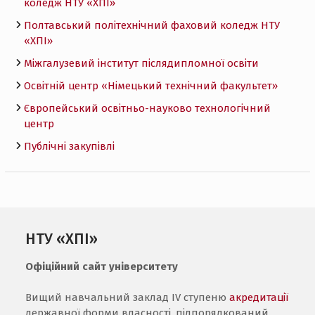
коледж НТУ «ХПI»
Полтавський політехнічний фаховий коледж НТУ
«ХПI»
Міжгалузевий інститут післядипломної освіти
Освітній центр «Німецький технічний факультет»
Європейський освітньо-науково технологічний
центр
Публічні закупівлі
НТУ «ХПІ»
Офіційний сайт університету
Вищий навчальний заклад IV ступеню
акредитації
державної форми власності, підпорядкований