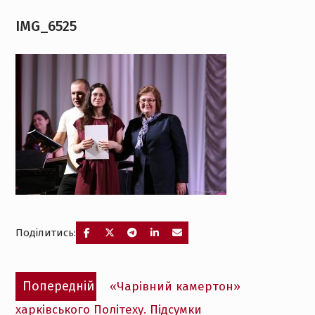
IMG_6525
Поділитись:
Навігація
Попередній
Попередній
«Чарівний камертон»
записів
запис:
харківського Політеху. Підсумки