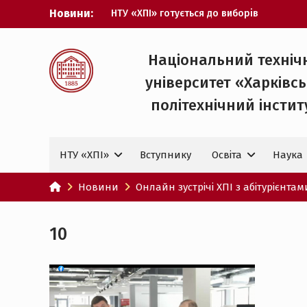
Перейти
Новини:
НТУ «ХПІ» готується до виборів
до
ректора
вмісту
Музичні таланти ХПІ запрошуються на
Всеукраїнський фестиваль «Червона
Національний техніч
рута – 2027»
університет «Харківс
ХПІ уклав угоду про партнерство з
ДержНДІ технологій кібербезпеки
політехнічний iнстит
Випускник ХПІ став
Головнокомандувачем Збройних Сил
України
НТУ «ХПІ»
Вступнику
Освіта
Наука
У Верховній Раді за участю ХПІ
обговорили перспективи українсько-
іспанського технологічного
Новини
Онлайн зустрічі ХПІ з абітурієнтам
партнерства
10