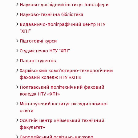
Науково-дослідний інститут Іоносфери
Науково-технічна бібліотека
Видавничо-поліграфічний центр НТУ
“ХПІ”
Підготовчі курси
Студмістечко НТУ “ХПІ”
Палац студентів
Харківський комп’ютерно-технологічний
фаховий коледж НТУ «ХПI»
Полтавський політехнічний фаховий
коледж НТУ «ХПI»
Міжгалузевий інститут післядипломної
освіти
Освітній центр «Німецький технічний
факультет»
Європейський освітньо-науково