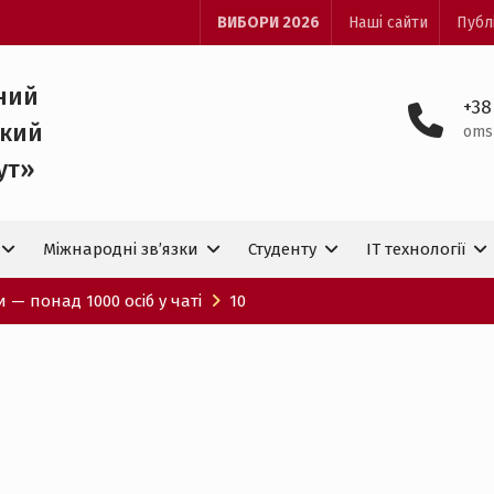
ВИБОРИ 2026
Наші сайти
Публ
ний
+38
ький
oms
ут»
Міжнародні зв’язки
Студенту
IT технологiї
и — понад 1000 осіб у чаті
10