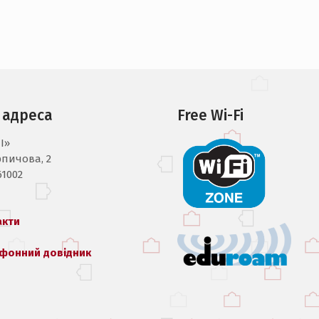
 адреса
Free Wi-Fi
I»
рпичова, 2
61002
акти
фонний довідник