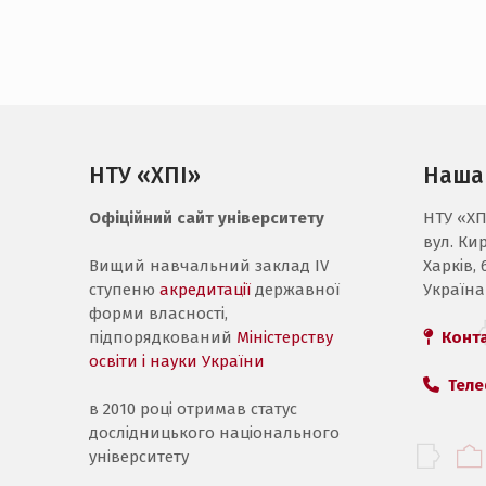
НТУ «ХПІ»
Наша
Офіційний сайт університету
НТУ «ХП
вул. Ки
Вищий навчальний заклад IV
Харків, 
ступеню
акредитації
державної
Україна
форми власності,
підпорядкований
Міністерству
Конт
освіти і науки України
Теле
в 2010 році отримав статус
дослідницького національного
університету