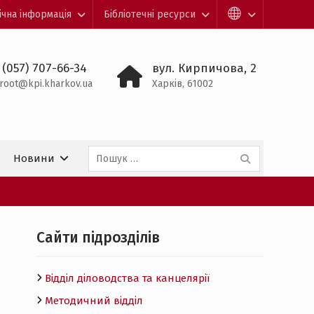
ічна інформація
Бібліотечні ресурси
 (057) 707-66-34
вул. Кирпичова, 2
root@kpi.kharkov.ua
Харків, 61002
Пошук:
Новини
Cайти підрозділів
Відділ діловодства та канцелярії
Методичний відділ