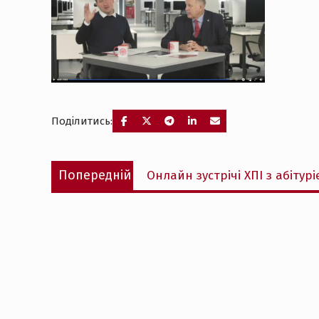
Поділитись:
Навігація
Попередній
Попередній
Онлайн зустрічі ХПІ з абітур
записів
запис: