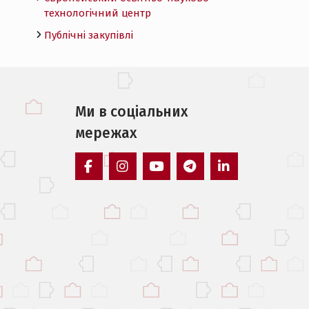
технологічний центр
Публічні закупівлі
Ми в соцiальних
мережах
facebook
instagram
youtube
telegram
linkedin