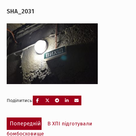
SHA_2031
Поділитись:
Навігація
Попередній
Попередній
В ХПІ підготували
записів
запис:
бомбосховище