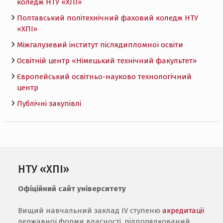
коледж НТУ «ХПI»
Полтавський політехнічний фаховий коледж НТУ
«ХПI»
Міжгалузевий інститут післядипломної освіти
Освітній центр «Німецький технічний факультет»
Європейський освітньо-науково технологічний
центр
Публічні закупівлі
НТУ «ХПІ»
Офіційний сайт університету
Вищий навчальний заклад IV ступеню
акредитації
державної форми власності, підпорядкований