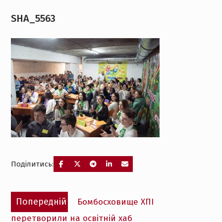
SHA_5563
Поділитись:
Навігація
Попередній
Попередній
Бомбосховище ХПІ
записів
запис:
перетворили на освітній хаб