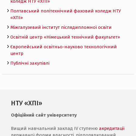
коледж НТУ «ХПI»
Полтавський політехнічний фаховий коледж НТУ
«ХПI»
Міжгалузевий інститут післядипломної освіти
Освітній центр «Німецький технічний факультет»
Європейський освітньо-науково технологічний
центр
Публічні закупівлі
НТУ «ХПІ»
Офіційний сайт університету
Вищий навчальний заклад IV ступеню
акредитації
державної форми власності, підпорядкований