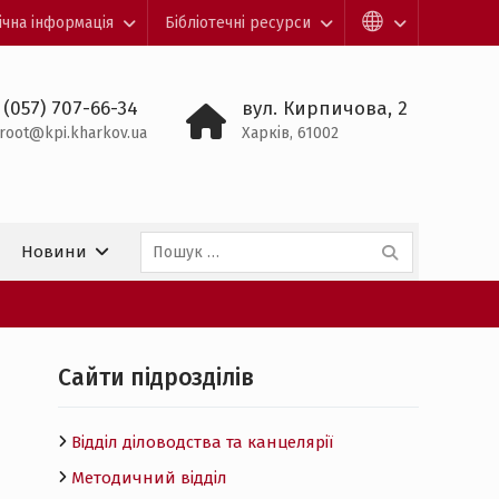
ічна інформація
Бібліотечні ресурси
 (057) 707-66-34
вул. Кирпичова, 2
root@kpi.kharkov.ua
Харків, 61002
Пошук:
Новини
Cайти підрозділів
Відділ діловодства та канцелярії
Методичний відділ