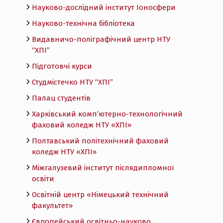
Науково-дослідний інститут Іоносфери
Науково-технічна бібліотека
Видавничо-поліграфічний центр НТУ
“ХПІ”
Підготовчі курси
Студмістечко НТУ “ХПІ”
Палац студентів
Харківський комп’ютерно-технологічний
фаховий коледж НТУ «ХПI»
Полтавський політехнічний фаховий
коледж НТУ «ХПI»
Міжгалузевий інститут післядипломної
освіти
Освітній центр «Німецький технічний
факультет»
Європейський освітньо-науково