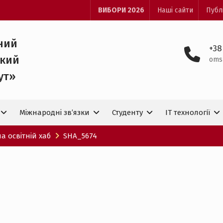
ВИБОРИ 2026
Наші сайти
Публ
ний
+38
ький
oms
ут»
Міжнародні зв’язки
Студенту
IT технологiї
 освітній хаб
SHA_5674