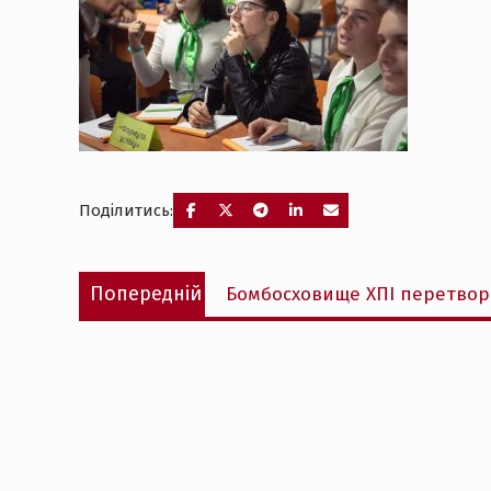
Поділитись:
Навігація
Попередній
Попередній
Бомбосховище ХПІ перетвори
записів
запис: