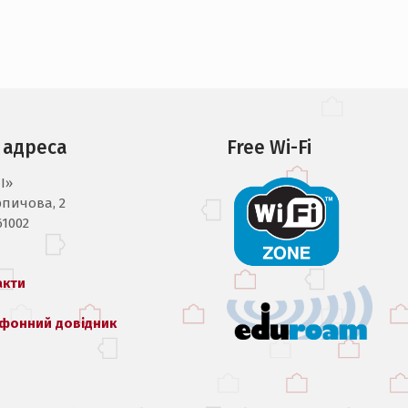
 адреса
Free Wi-Fi
I»
рпичова, 2
61002
акти
фонний довідник