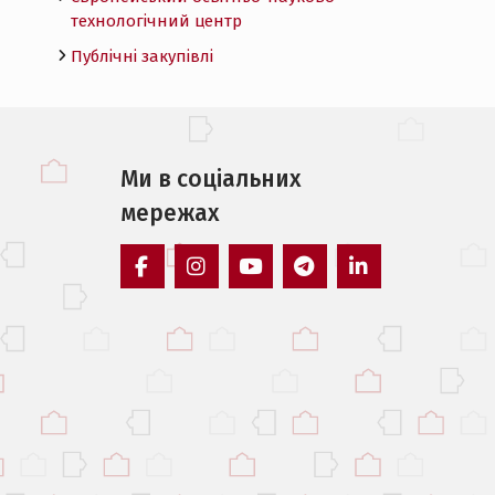
технологічний центр
Публічні закупівлі
Ми в соцiальних
мережах
facebook
instagram
youtube
telegram
linkedin