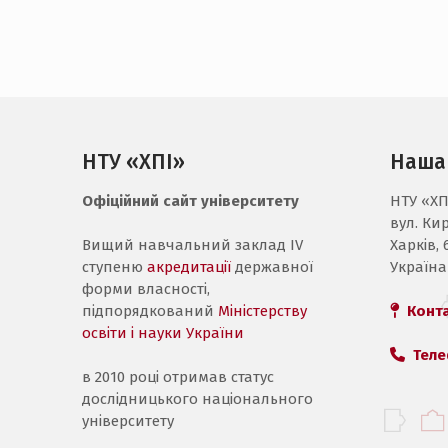
НТУ «ХПІ»
Наша
Офіційний сайт університету
НТУ «ХП
вул. Ки
Вищий навчальний заклад IV
Харків, 
ступеню
акредитації
державної
Україна
форми власності,
підпорядкований
Міністерству
Конт
освіти і науки України
Теле
в 2010 році отримав статус
дослідницького національного
університету