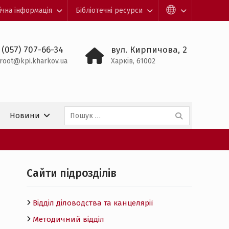
ічна інформація
Бібліотечні ресурси
 (057) 707-66-34
вул. Кирпичова, 2
root@kpi.kharkov.ua
Харків, 61002
Пошук:
Новини
Cайти підрозділів
Відділ діловодства та канцелярії
Методичний відділ