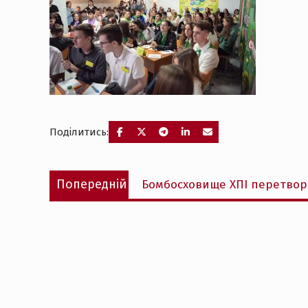
Поділитись:
Навігація
Попередній
Попередній
Бомбосховище ХПІ перетвори
записів
запис: