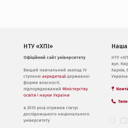
НТУ «ХПІ»
Наша
Офіційний сайт університету
НТУ «ХП
вул. Ки
Вищий навчальний заклад IV
Харків, 
ступеню
акредитації
державної
Україна
форми власності,
підпорядкований
Міністерству
Конт
освіти і науки України
Теле
в 2010 році отримав статус
дослідницького національного
університету