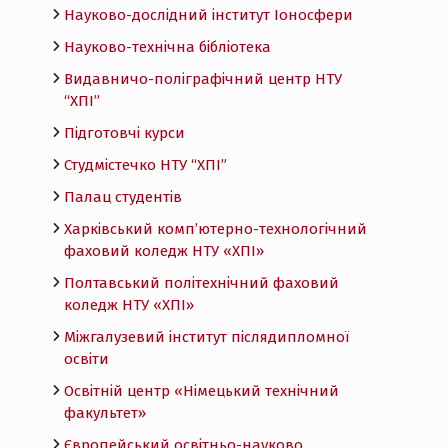
Науково-дослідний інститут Іоносфери
Науково-технічна бібліотека
Видавничо-поліграфічний центр НТУ
“ХПІ”
Підготовчі курси
Студмістечко НТУ “ХПІ”
Палац студентів
Харківський комп’ютерно-технологічний
фаховий коледж НТУ «ХПI»
Полтавський політехнічний фаховий
коледж НТУ «ХПI»
Міжгалузевий інститут післядипломної
освіти
Освітній центр «Німецький технічний
факультет»
Європейський освітньо-науково