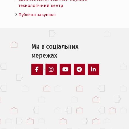
технологічний центр
Публічні закупівлі
Ми в соцiальних
мережах
facebook
instagram
youtube
telegram
linkedin