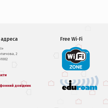
 адреса
Free Wi-Fi
I»
рпичова, 2
61002
акти
фонний довідник