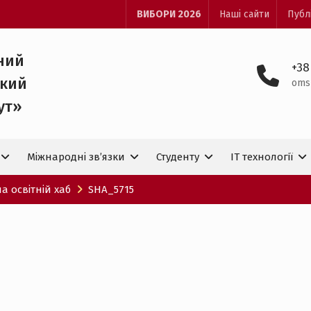
ВИБОРИ 2026
Наші сайти
Публ
ний
+38
ький
oms
ут»
Міжнародні зв’язки
Студенту
IT технологiї
 освітній хаб
SHA_5715