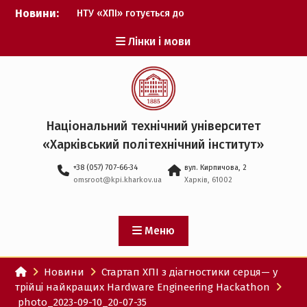
Перейти
Новини:
НТУ «ХПІ» готується до
до
виборів ректора
вмісту
Лінки і мови
Музичні таланти ХПІ
запрошуються на
Всеукраїнський
фестиваль «Червона
рута – 2027»
ХПІ уклав угоду про
Національний технічний університет
партнерство з ДержНДІ
«Харківський політехнічний iнститут»
технологій кібербезпеки
Випускник ХПІ став
+38 (057) 707-66-34
вул. Кирпичова, 2
Головнокомандувачем
omsroot@kpi.kharkov.ua
Харків, 61002
Збройних Сил України
У Верховній Раді за
участю ХПІ обговорили
перспективи українсько-
Меню
іспанського
технологічного
Новини
Стартап ХПІ з діагностики серця— у
партнерства
трійці найкращих Hardware Engineering Hackathon
photo_2023-09-10_20-07-35