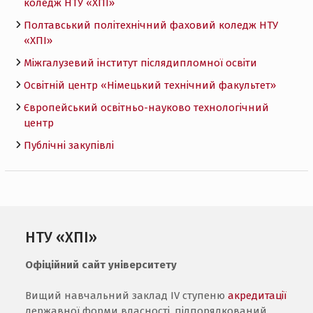
коледж НТУ «ХПI»
Полтавський політехнічний фаховий коледж НТУ
«ХПI»
Міжгалузевий інститут післядипломної освіти
Освітній центр «Німецький технічний факультет»
Європейський освітньо-науково технологічний
центр
Публічні закупівлі
НТУ «ХПІ»
Офіційний сайт університету
Вищий навчальний заклад IV ступеню
акредитації
державної форми власності, підпорядкований