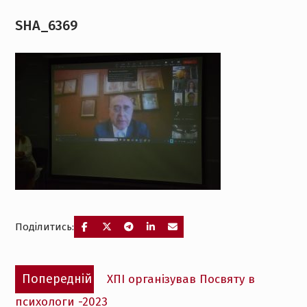
SHA_6369
Поділитись:
Навігація
Попередній
Попередній
ХПІ організував Посвяту в
записів
запис:
психологи -2023