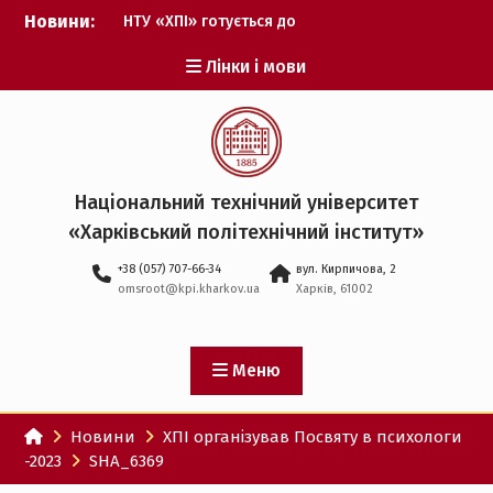
Перейти
Новини:
НТУ «ХПІ» готується до
до
виборів ректора
вмісту
Лінки і мови
Музичні таланти ХПІ
запрошуються на
Всеукраїнський
фестиваль «Червона
рута – 2027»
ХПІ уклав угоду про
Національний технічний університет
партнерство з ДержНДІ
«Харківський політехнічний iнститут»
технологій кібербезпеки
Випускник ХПІ став
+38 (057) 707-66-34
вул. Кирпичова, 2
Головнокомандувачем
omsroot@kpi.kharkov.ua
Харків, 61002
Збройних Сил України
У Верховній Раді за
участю ХПІ обговорили
перспективи українсько-
Меню
іспанського
технологічного
Новини
ХПІ організував Посвяту в психологи
партнерства
-2023
SHA_6369