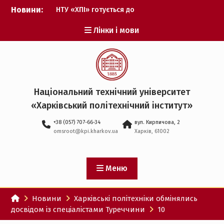
Перейти
Новини:
НТУ «ХПІ» готується до
до
виборів ректора
вмісту
Лінки і мови
Музичні таланти ХПІ
запрошуються на
Всеукраїнський
фестиваль «Червона
рута – 2027»
ХПІ уклав угоду про
Національний технічний університет
партнерство з ДержНДІ
«Харківський політехнічний iнститут»
технологій кібербезпеки
Випускник ХПІ став
+38 (057) 707-66-34
вул. Кирпичова, 2
Головнокомандувачем
omsroot@kpi.kharkov.ua
Харків, 61002
Збройних Сил України
У Верховній Раді за
участю ХПІ обговорили
перспективи українсько-
Меню
іспанського
технологічного
Новини
Харківські політехніки обмінялись
партнерства
досвідом із спеціалістами Туреччини
10