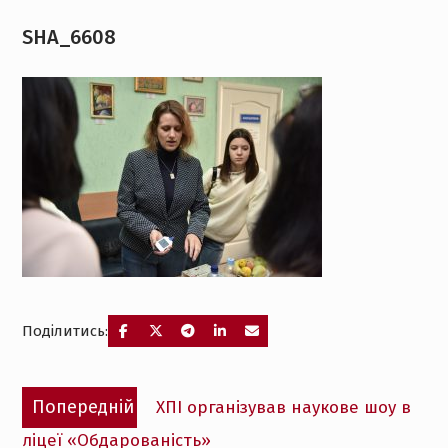
SHA_6608
Поділитись:
Навігація
Попередній
Попередній
ХПІ організував наукове шоу в
записів
запис:
ліцеї «Обдарованість»