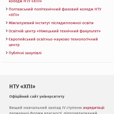
коледж НТУ «ХПI»
Полтавський політехнічний фаховий коледж НТУ
«ХПI»
Міжгалузевий інститут післядипломної освіти
Освітній центр «Німецький технічний факультет»
Європейський освітньо-науково технологічний
центр
Публічні закупівлі
НТУ «ХПІ»
Офіційний сайт університету
Вищий навчальний заклад IV ступеню
акредитації
державної форми власності, підпорядкований