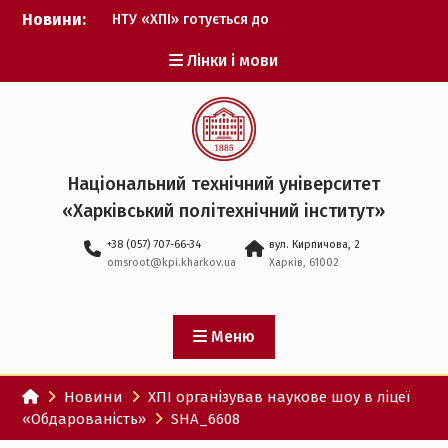
Перейти
Новини:
НТУ «ХПІ» готується до
до
виборів ректора
вмісту
Лінки і мови
Музичні таланти ХПІ
запрошуються на
Всеукраїнський
фестиваль «Червона
рута – 2027»
ХПІ уклав угоду про
Національний технічний університет
партнерство з ДержНДІ
«Харківський політехнічний iнститут»
технологій кібербезпеки
Випускник ХПІ став
+38 (057) 707-66-34
вул. Кирпичова, 2
Головнокомандувачем
omsroot@kpi.kharkov.ua
Харків, 61002
Збройних Сил України
У Верховній Раді за
участю ХПІ обговорили
перспективи українсько-
Меню
іспанського
технологічного
Новини
ХПІ організував наукове шоу в ліцеї
партнерства
«Обдарованість»
SHA_6608