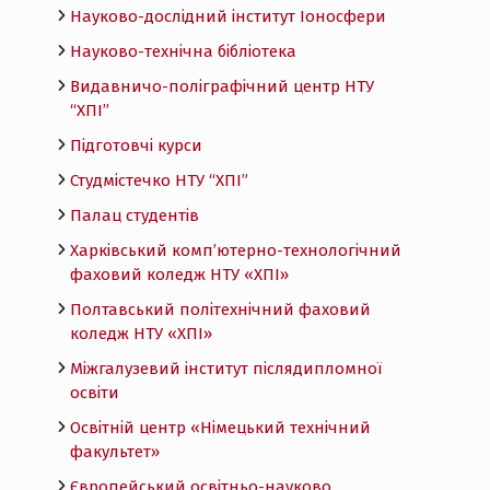
Науково-дослідний інститут Іоносфери
Науково-технічна бібліотека
Видавничо-поліграфічний центр НТУ
“ХПІ”
Підготовчі курси
Студмістечко НТУ “ХПІ”
Палац студентів
Харківський комп’ютерно-технологічний
фаховий коледж НТУ «ХПI»
Полтавський політехнічний фаховий
коледж НТУ «ХПI»
Міжгалузевий інститут післядипломної
освіти
Освітній центр «Німецький технічний
факультет»
Європейський освітньо-науково