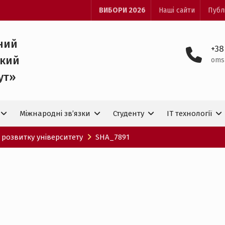
ВИБОРИ 2026
Наші сайти
Публ
ний
+38
ький
oms
ут»
Міжнародні зв’язки
Студенту
IT технологiї
 розвитку університету
SHA_7891