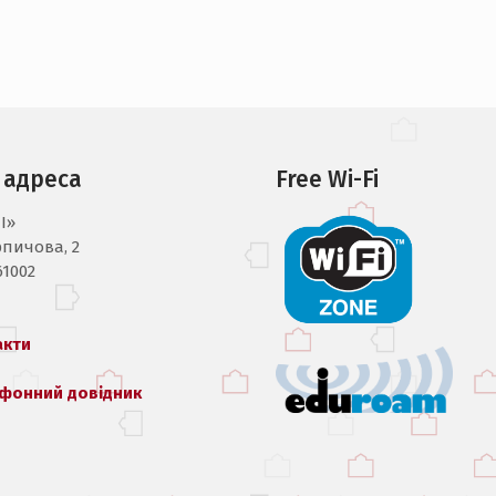
 адреса
Free Wi-Fi
I»
рпичова, 2
61002
акти
фонний довідник