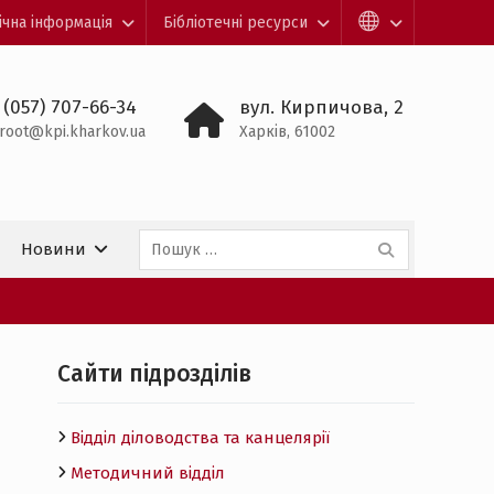
ічна інформація
Бібліотечні ресурси
 (057) 707-66-34
вул. Кирпичова, 2
root@kpi.kharkov.ua
Харків, 61002
Пошук:
Новини
Cайти підрозділів
Відділ діловодства та канцелярії
Методичний відділ