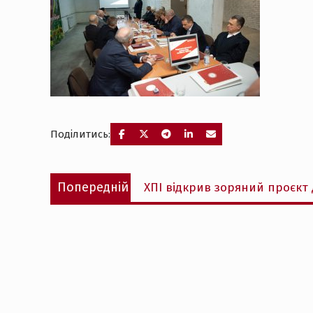
Поділитись:
Навігація
Попередній
Попередній
ХПІ відкрив зоряний проєкт 
записів
запис: