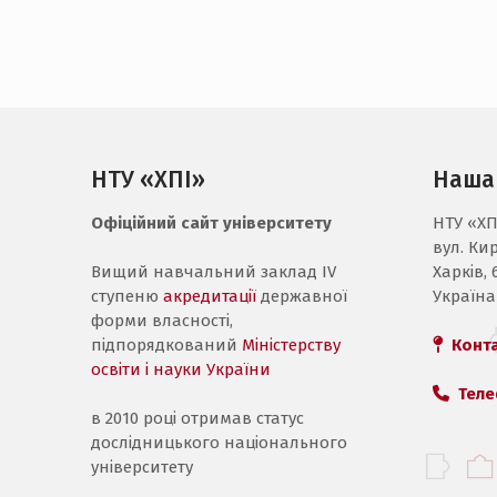
НТУ «ХПІ»
Наша
Офіційний сайт університету
НТУ «ХП
вул. Ки
Вищий навчальний заклад IV
Харків, 
ступеню
акредитації
державної
Україна
форми власності,
підпорядкований
Міністерству
Конт
освіти і науки України
Теле
в 2010 році отримав статус
дослідницького національного
університету