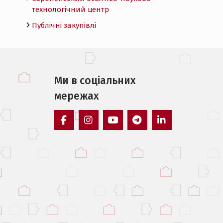
технологічний центр
Публічні закупівлі
Ми в соцiальних
мережах
facebook
instagram
youtube
telegram
linkedin