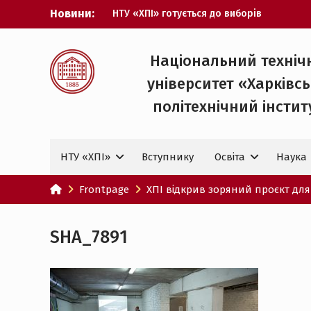
Перейти
Новини:
НТУ «ХПІ» готується до виборів
до
ректора
вмісту
Музичні таланти ХПІ запрошуються на
Всеукраїнський фестиваль «Червона
Національний техніч
рута – 2027»
університет «Харківс
ХПІ уклав угоду про партнерство з
ДержНДІ технологій кібербезпеки
політехнічний iнстит
Випускник ХПІ став
Головнокомандувачем Збройних Сил
України
НТУ «ХПІ»
Вступнику
Освіта
Наука
У Верховній Раді за участю ХПІ
обговорили перспективи українсько-
іспанського технологічного
Frontpage
ХПІ відкрив зоряний проєкт для
партнерства
SHA_7891