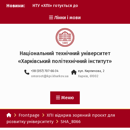
Перейти
Новини:
НТУ «ХПІ» готується до
до
виборів ректора
вмісту
Лінки і мови
Музичні таланти ХПІ
запрошуються на
Всеукраїнський
фестиваль «Червона
рута – 2027»
ХПІ уклав угоду про
Національний технічний університет
партнерство з ДержНДІ
«Харківський політехнічний iнститут»
технологій кібербезпеки
Випускник ХПІ став
+38 (057) 707-66-34
вул. Кирпичова, 2
Головнокомандувачем
omsroot@kpi.kharkov.ua
Харків, 61002
Збройних Сил України
У Верховній Раді за
участю ХПІ обговорили
перспективи українсько-
Меню
іспанського
технологічного
Frontpage
ХПІ відкрив зоряний проєкт для
партнерства
розвитку університету
SHA_8066