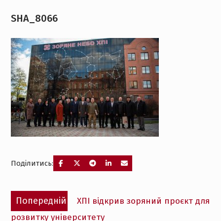
SHA_8066
Поділитись:
Навігація
Попередній
Попередній
ХПІ відкрив зоряний проєкт для
записів
запис:
розвитку університету