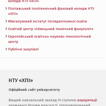
коледж НТУ «ХПI»
Полтавський політехнічний фаховий коледж НТУ
«ХПI»
Міжгалузевий інститут післядипломної освіти
Освітній центр «Німецький технічний факультет»
Європейський освітньо-науково технологічний
центр
Публічні закупівлі
НТУ «ХПІ»
Офіційний сайт університету
Вищий навчальний заклад IV ступеню
акредитації
державної форми власності, підпорядкований