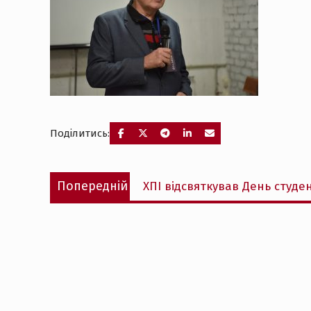
Поділитись:
Навігація
Попередній
Попередній
ХПІ відсвяткував День студе
записів
запис: