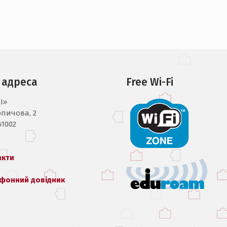
 адреса
Free Wi-Fi
I»
рпичова, 2
61002
акти
фонний довідник