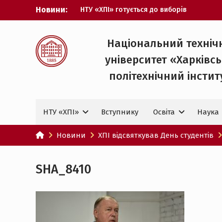
Перейти
Новини:
НТУ «ХПІ» готується до виборів
до
ректора
вмісту
Музичні таланти ХПІ запрошуються на
Всеукраїнський фестиваль «Червона
Національний техніч
рута – 2027»
університет «Харківс
ХПІ уклав угоду про партнерство з
ДержНДІ технологій кібербезпеки
політехнічний iнстит
Випускник ХПІ став
Головнокомандувачем Збройних Сил
України
НТУ «ХПІ»
Вступнику
Освіта
Наука
У Верховній Раді за участю ХПІ
обговорили перспективи українсько-
іспанського технологічного
Новини
ХПІ відсвяткував День студентів
партнерства
SHA_8410