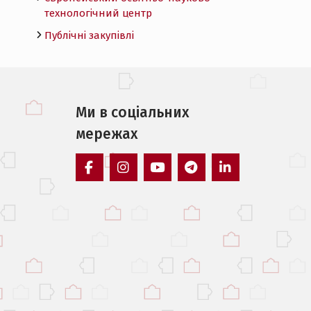
технологічний центр
Публічні закупівлі
Ми в соцiальних
мережах
facebook
instagram
youtube
telegram
linkedin