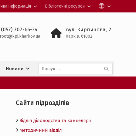
ічна інформація
Бібліотечні ресурси
 (057) 707-66-34
вул. Кирпичова, 2
root@kpi.kharkov.ua
Харків, 61002
Пошук:
Новини
Cайти підрозділів
Відділ діловодства та канцелярії
Методичний відділ