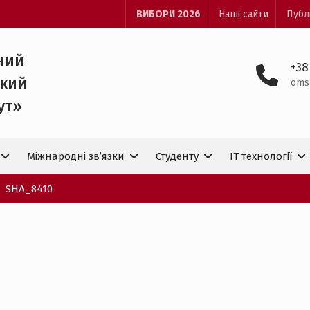
ВИБОРИ 2026
Наші сайти
Публ
ний
+38
ький
oms
ут»
Міжнародні зв’язки
Студенту
IT технологiї
SHA_8410