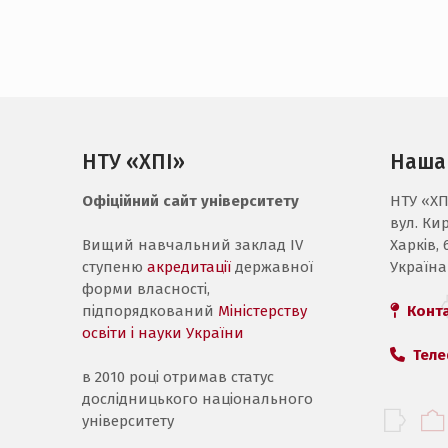
НТУ «ХПІ»
Наша
Офіційний сайт університету
НТУ «ХП
вул. Ки
Вищий навчальний заклад IV
Харків, 
ступеню
акредитації
державної
Україна
форми власності,
підпорядкований
Міністерству
Конт
освіти і науки України
Теле
в 2010 році отримав статус
дослідницького національного
університету