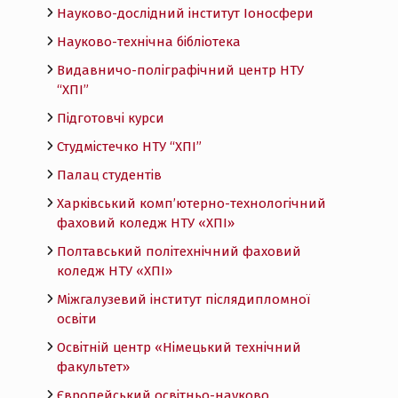
Науково-дослідний інститут Іоносфери
Науково-технічна бібліотека
Видавничо-поліграфічний центр НТУ
“ХПІ”
Підготовчі курси
Студмістечко НТУ “ХПІ”
Палац студентів
Харківський комп’ютерно-технологічний
фаховий коледж НТУ «ХПI»
Полтавський політехнічний фаховий
коледж НТУ «ХПI»
Міжгалузевий інститут післядипломної
освіти
Освітній центр «Німецький технічний
факультет»
Європейський освітньо-науково