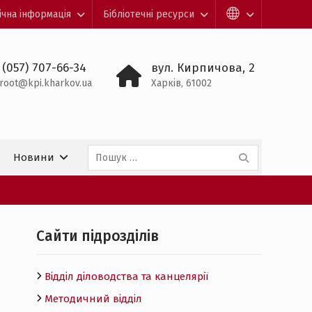
ічна інформація
Бібліотечні ресурси
 (057) 707-66-34
вул. Кирпичова, 2
root@kpi.kharkov.ua
Харків, 61002
Пошук:
Новини
Cайти підрозділів
Відділ діловодства та канцелярії
Методичний відділ