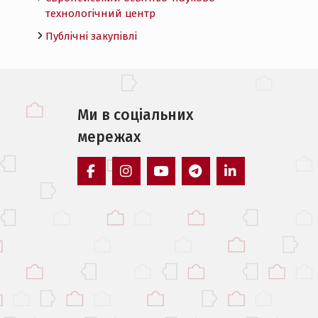
технологічний центр
Публічні закупівлі
Ми в соцiальних
мережах
facebook
instagram
youtube
telegram
linkedin