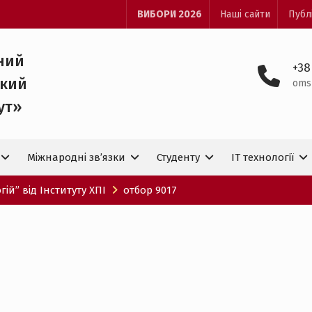
ВИБОРИ 2026
Наші сайти
Публ
ний
+38
ький
oms
ут»
Міжнародні зв’язки
Студенту
IT технологiї
ій” від Інституту ХПІ
отбор 9017