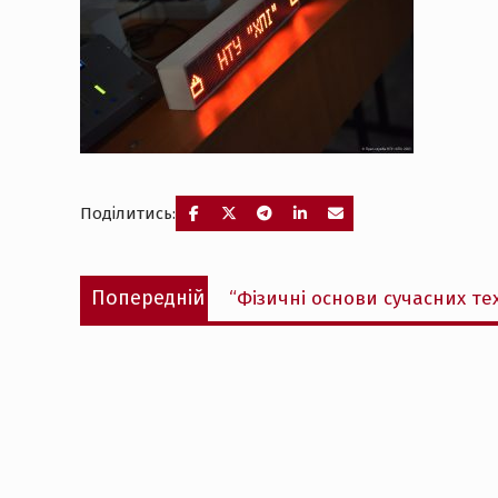
Поділитись:
Навігація
Попередній
Попередній
“Фізичні основи сучасних тех
записів
запис: