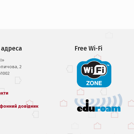
 адреса
Free Wi-Fi
I»
рпичова, 2
61002
акти
фонний довідник