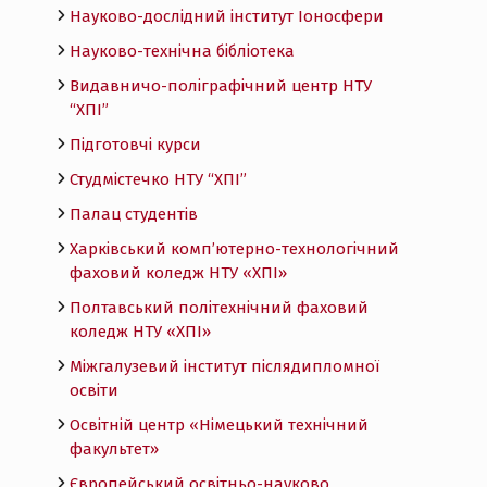
Науково-дослідний інститут Іоносфери
Науково-технічна бібліотека
Видавничо-поліграфічний центр НТУ
“ХПІ”
Підготовчі курси
Студмістечко НТУ “ХПІ”
Палац студентів
Харківський комп’ютерно-технологічний
фаховий коледж НТУ «ХПI»
Полтавський політехнічний фаховий
коледж НТУ «ХПI»
Міжгалузевий інститут післядипломної
освіти
Освітній центр «Німецький технічний
факультет»
Європейський освітньо-науково