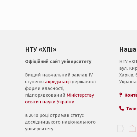
НТУ «ХПІ»
Наша
Офіційний сайт університету
НТУ «ХП
вул. Ки
Вищий навчальний заклад IV
Харків, 
ступеню
акредитації
державної
Україна
форми власності,
підпорядкований
Міністерству
Конт
освіти і науки України
Теле
в 2010 році отримав статус
дослідницького національного
університету