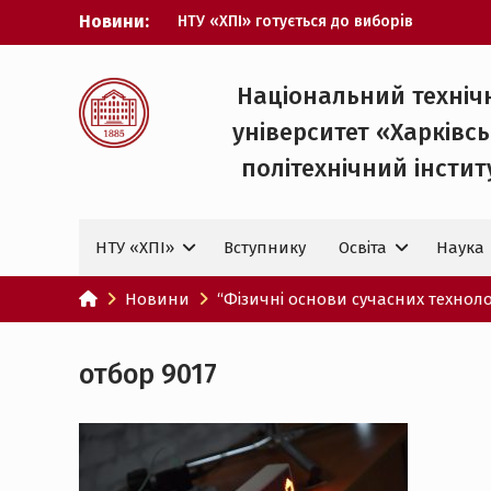
Перейти
Новини:
НТУ «ХПІ» готується до виборів
до
ректора
вмісту
Музичні таланти ХПІ запрошуються на
Всеукраїнський фестиваль «Червона
Національний техніч
рута – 2027»
університет «Харківс
ХПІ уклав угоду про партнерство з
ДержНДІ технологій кібербезпеки
політехнічний iнстит
Випускник ХПІ став
Головнокомандувачем Збройних Сил
України
НТУ «ХПІ»
Вступнику
Освіта
Наука
У Верховній Раді за участю ХПІ
обговорили перспективи українсько-
іспанського технологічного
Новини
“Фізичні основи сучасних технолог
партнерства
отбор 9017