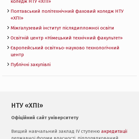
коледж НТУ «ХПI»
Полтавський політехнічний фаховий коледж НТУ
«ХПI»
Міжгалузевий інститут післядипломної освіти
Освітній центр «Німецький технічний факультет»
Європейський освітньо-науково технологічний
центр
Публічні закупівлі
НТУ «ХПІ»
Офіційний сайт університету
Вищий навчальний заклад IV ступеню
акредитації
державної форми власності, підпорядкований