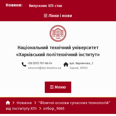
Перейти
Новини:
Випускник ХПІ став
до
Головнокомандувачем
вмісту
Лінки і мови
Збройних Сил України
У Верховній Раді за
участю ХПІ обговорили
перспективи українсько-
іспанського
технологічного
Національний технічний університет
партнерства
«Харківський політехнічний iнститут»
НТУ «ХПІ» готується до
виборів ректора
+38 (057) 707-66-34
вул. Кирпичова, 2
Музичні таланти ХПІ
omsroot@kpi.kharkov.ua
Харків, 61002
запрошуються на
Всеукраїнський
фестиваль «Червона
рута – 2027»
Меню
ХПІ уклав угоду про
партнерство з ДержНДІ
Новини
“Фізичні основи сучасних технологій”
технологій кібербезпеки
від Інституту ХПІ
отбор_9065