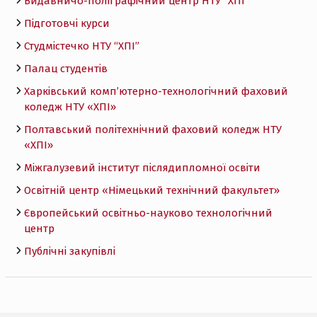
Видавничо-поліграфічний центр НТУ “ХПІ”
Підготовчі курси
Студмістечко НТУ “ХПІ”
Палац студентів
Харківський комп’ютерно-технологічний фаховий
коледж НТУ «ХПI»
Полтавський політехнічний фаховий коледж НТУ
«ХПI»
Міжгалузевий інститут післядипломної освіти
Освітній центр «Німецький технічний факультет»
Європейський освітньо-науково технологічний
центр
Публічні закупівлі