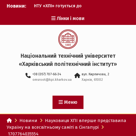
Перейти
Новини:
НТУ «ХПІ» готується до
до
виборів ректора
вмісту
Лінки і мови
Музичні таланти ХПІ
запрошуються на
Всеукраїнський
фестиваль «Червона
рута – 2027»
ХПІ уклав угоду про
Національний технічний університет
партнерство з ДержНДІ
«Харківський політехнічний iнститут»
технологій кібербезпеки
Випускник ХПІ став
+38 (057) 707-66-34
вул. Кирпичова, 2
Головнокомандувачем
omsroot@kpi.kharkov.ua
Харків, 61002
Збройних Сил України
У Верховній Раді за
участю ХПІ обговорили
перспективи українсько-
Меню
іспанського
технологічного
Новини
Науковиця ХПІ вперше представила
партнерства
Україну на всесвітньому саміті в Сінгапурі
1707764035554