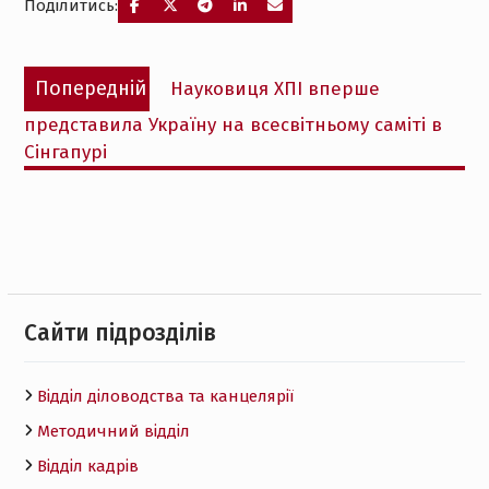
Поділитись:
Навігація
Попередній
Попередній
Науковиця ХПІ вперше
записів
запис:
представила Україну на всесвітньому саміті в
Сінгапурі
Cайти підрозділів
Відділ діловодства та канцелярії
Методичний відділ
Відділ кадрів