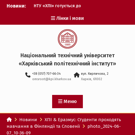
Перейти
Новини:
НТУ «ХПІ» готується до
до
виборів ректора
вмісту
Лінки і мови
Музичні таланти ХПІ
запрошуються на
Всеукраїнський
фестиваль «Червона
рута – 2027»
ХПІ уклав угоду про
Національний технічний університет
партнерство з ДержНДІ
«Харківський політехнічний iнститут»
технологій кібербезпеки
Випускник ХПІ став
+38 (057) 707-66-34
вул. Кирпичова, 2
Головнокомандувачем
omsroot@kpi.kharkov.ua
Харків, 61002
Збройних Сил України
У Верховній Раді за
участю ХПІ обговорили
перспективи українсько-
Меню
іспанського
технологічного
Новини
ХПІ & Еразмус: Студенти проходять
партнерства
навчання в Фінляндії та Словенії
photo_2024-06-
07_10-36-09