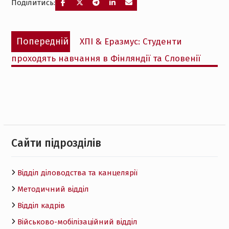
Поділитись:
Навігація
Попередній
Попередній
ХПІ & Еразмус: Студенти
записів
запис:
проходять навчання в Фінляндії та Словенії
Cайти підрозділів
Відділ діловодства та канцелярії
Методичний відділ
Відділ кадрів
Військово-мобілізаційний відділ