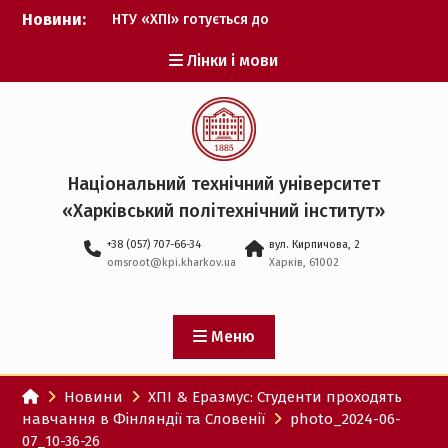
Перейти
Новини:
НТУ «ХПІ» готується до
до
виборів ректора
вмісту
Лінки і мови
Музичні таланти ХПІ
запрошуються на
Всеукраїнський
фестиваль «Червона
рута – 2027»
ХПІ уклав угоду про
Національний технічний університет
партнерство з ДержНДІ
«Харківський політехнічний iнститут»
технологій кібербезпеки
Випускник ХПІ став
+38 (057) 707-66-34
вул. Кирпичова, 2
Головнокомандувачем
omsroot@kpi.kharkov.ua
Харків, 61002
Збройних Сил України
У Верховній Раді за
участю ХПІ обговорили
перспективи українсько-
Меню
іспанського
технологічного
Новини
ХПІ & Еразмус: Студенти проходять
партнерства
навчання в Фінляндії та Словенії
photo_2024-06-
07_10-36-26