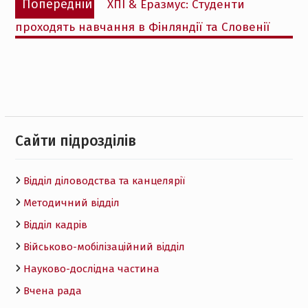
Попередній
ХПІ & Еразмус: Студенти
записів
запис:
проходять навчання в Фінляндії та Словенії
Cайти підрозділів
Відділ діловодства та канцелярії
Методичний відділ
Відділ кадрів
Військово-мобілізаційний відділ
Науково-дослідна частина
Вчена рада