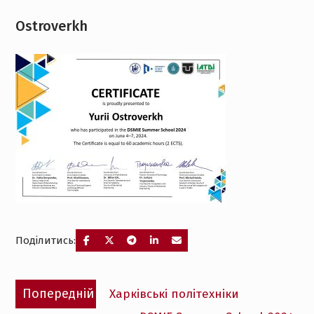
Ostroverkh
Поділитись:
Навігація
Попередній
Попередній
Харківські політехніки
записів
запис: