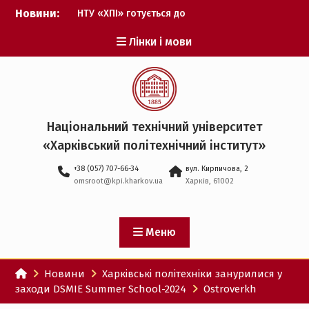
Перейти
Новини:
НТУ «ХПІ» готується до
до
виборів ректора
вмісту
Лінки і мови
Музичні таланти ХПІ
запрошуються на
Всеукраїнський
фестиваль «Червона
рута – 2027»
ХПІ уклав угоду про
Національний технічний університет
партнерство з ДержНДІ
«Харківський політехнічний iнститут»
технологій кібербезпеки
Випускник ХПІ став
+38 (057) 707-66-34
вул. Кирпичова, 2
Головнокомандувачем
omsroot@kpi.kharkov.ua
Харків, 61002
Збройних Сил України
У Верховній Раді за
участю ХПІ обговорили
перспективи українсько-
Меню
іспанського
технологічного
Новини
Харківські політехніки занурилися у
партнерства
заходи DSMIE Summer School-2024
Ostroverkh