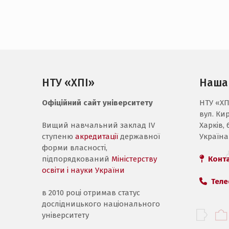
НТУ «ХПІ»
Наша
Офіційний сайт університету
НТУ «ХП
вул. Ки
Вищий навчальний заклад IV
Харків, 
ступеню
акредитації
державної
Україна
форми власності,
підпорядкований
Міністерству
Конт
освіти і науки України
Теле
в 2010 році отримав статус
дослідницького національного
університету