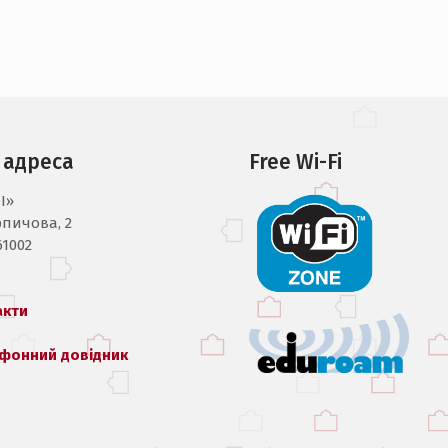
 адреса
Free Wi-Fi
I»
рпичова, 2
61002
акти
фонний довідник