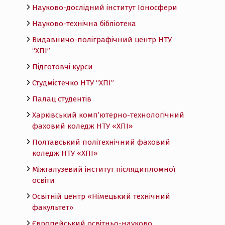
Науково-дослідний інститут Іоносфери
Науково-технічна бібліотека
Видавничо-поліграфічний центр НТУ
“ХПІ”
Підготовчі курси
Студмістечко НТУ “ХПІ”
Палац студентів
Харківський комп’ютерно-технологічний
фаховий коледж НТУ «ХПI»
Полтавський політехнічний фаховий
коледж НТУ «ХПI»
Міжгалузевий інститут післядипломної
освіти
Освітній центр «Німецький технічний
факультет»
Європейський освітньо-науково