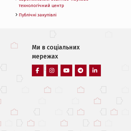
технологічний центр
Публічні закупівлі
Ми в соцiальних
мережах
facebook
instagram
youtube
telegram
linkedin