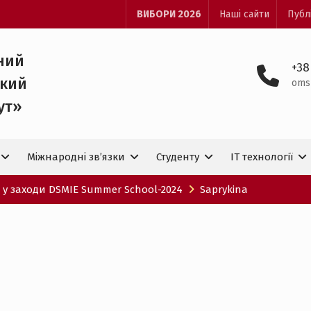
ВИБОРИ 2026
Наші сайти
Публ
ний
+38
ький
oms
ут»
Міжнародні зв’язки
Студенту
IT технологiї
я у заходи DSMIE Summer School-2024
Saprykina