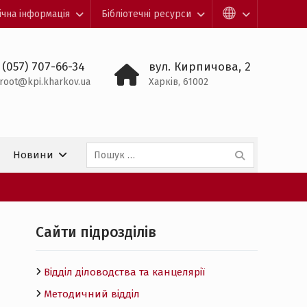
ічна інформація
Бібліотечні ресурси
 (057) 707-66-34
вул. Кирпичова, 2
root@kpi.kharkov.ua
Харків, 61002
Пошук:
Новини
Cайти підрозділів
Відділ діловодства та канцелярії
Методичний відділ