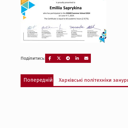
Поділитись:
Навігація
Попередній
Попередній
Харківські політехніки зану
записів
запис: