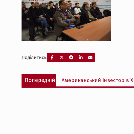
Поділитись:
Навігація
Попередній
Попередній
Американський інвестор в Х
записів
запис: