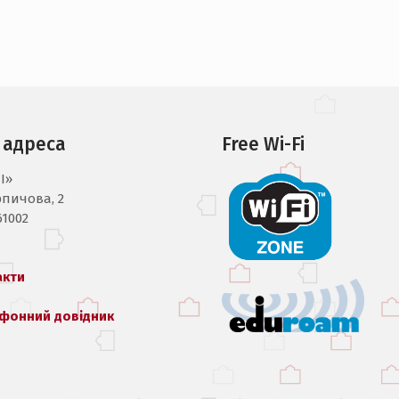
 адреса
Free Wi-Fi
I»
рпичова, 2
61002
акти
фонний довідник