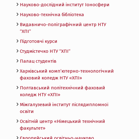
Науково-дослідний інститут Іоносфери
Науково-технічна бібліотека
Видавничо-поліграфічний центр НТУ
“ХПІ”
Підготовчі курси
Студмістечко НТУ “ХПІ”
Палац студентів
Харківський комп’ютерно-технологічний
фаховий коледж НТУ «ХПI»
Полтавський політехнічний фаховий
коледж НТУ «ХПI»
Міжгалузевий інститут післядипломної
освіти
Освітній центр «Німецький технічний
факультет»
Європейський освітньо-науково