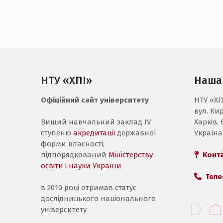
НТУ «ХПІ»
Наша
Офіційний сайт університету
НТУ «ХП
вул. Ки
Вищий навчальний заклад IV
Харків, 
ступеню
акредитації
державної
Україна
форми власності,
підпорядкований
Міністерству
Конт
освіти і науки України
Теле
в 2010 році отримав статус
дослідницького національного
університету