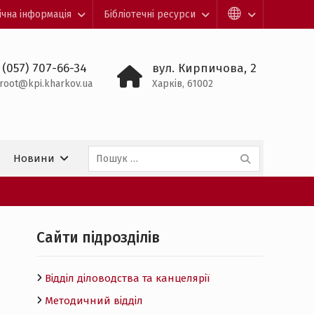
ічна інформація
Бібліотечні ресурси
 (057) 707-66-34
вул. Кирпичова, 2
root@kpi.kharkov.ua
Харків, 61002
Пошук:
Новини
Cайти підрозділів
Відділ діловодства та канцелярії
Методичний відділ