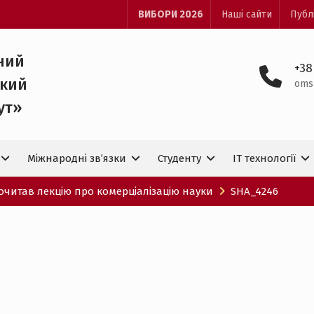
ВИБОРИ 2026
Наші сайти
Публ
ний
+38
ький
oms
ут»
Міжнародні зв’язки
Студенту
IT технологiї
очитав лекцію про комерціалізацію науки
SHA_4246