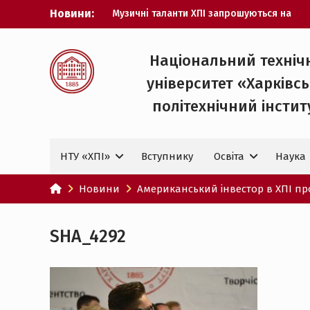
Перейти
Новини:
Музичні таланти ХПІ запрошуються на
до
Всеукраїнський фестиваль «Червона
вмісту
рута – 2027»
ХПІ уклав угоду про партнерство з
Національний техніч
ДержНДІ технологій кібербезпеки
університет «Харківс
Випускник ХПІ став
Головнокомандувачем Збройних Сил
політехнічний iнстит
України
У Верховній Раді за участю ХПІ
обговорили перспективи українсько-
НТУ «ХПІ»
Вступнику
Освіта
Наука
іспанського технологічного
партнерства
НТУ «ХПІ» готується до виборів
Новини
Американський інвестор в ХПІ пр
ректора
SHA_4292