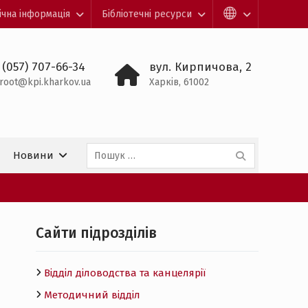
ічна інформація
Бібліотечні ресурси
 (057) 707-66-34
вул. Кирпичова, 2
root@kpi.kharkov.ua
Харків, 61002
Пошук:
Новини
Cайти підрозділів
Відділ діловодства та канцелярії
Методичний відділ