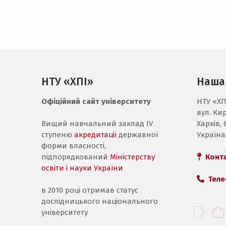
НТУ «ХПІ»
Наша
Офіційний сайт університету
НТУ «ХП
вул. Ки
Вищий навчальний заклад IV
Харків, 
ступеню
акредитації
державної
Україна
форми власності,
підпорядкований
Міністерству
Конт
освіти і науки України
Теле
в 2010 році отримав статус
дослідницького національного
університету