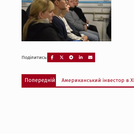
Поділитись:
Навігація
Попередній
Попередній
Американський інвестор в Х
записів
запис: