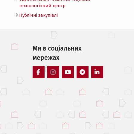
технологічний центр
Публічні закупівлі
Ми в соцiальних
мережах
facebook
instagram
youtube
telegram
linkedin