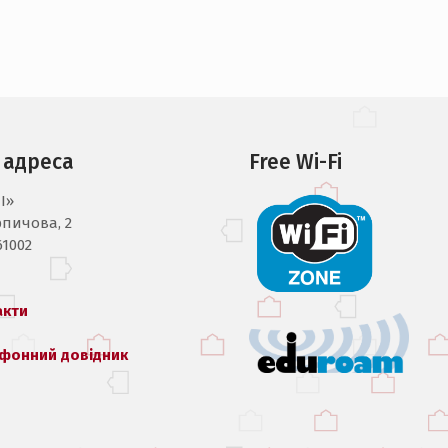
 адреса
Free Wi-Fi
I»
рпичова, 2
61002
акти
фонний довідник