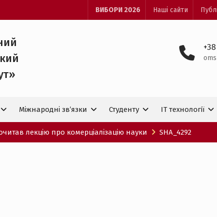
ВИБОРИ 2026
Наші сайти
Публ
ний
+38
ький
oms
ут»
Міжнародні зв’язки
Студенту
IT технологiї
очитав лекцію про комерціалізацію науки
SHA_4292