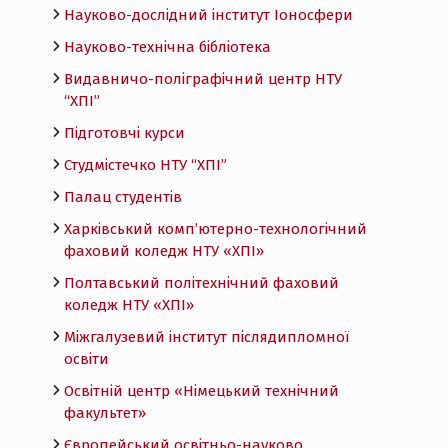
Науково-дослідний інститут Іоносфери
Науково-технічна бібліотека
Видавничо-поліграфічний центр НТУ
“ХПІ”
Підготовчі курси
Студмістечко НТУ “ХПІ”
Палац студентів
Харківський комп’ютерно-технологічний
фаховий коледж НТУ «ХПI»
Полтавський політехнічний фаховий
коледж НТУ «ХПI»
Міжгалузевий інститут післядипломної
освіти
Освітній центр «Німецький технічний
факультет»
Європейський освітньо-науково