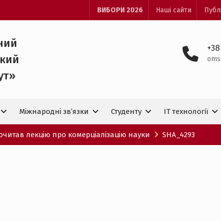
ВИБОРИ 2026
Наші сайти
Публ
ний
+38
ький
oms
ут»
Міжнародні зв’язки
Студенту
IT технологiї
очитав лекцію про комерціалізацію науки
SHA_4293