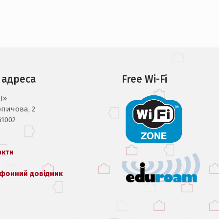
 адреса
Free Wi-Fi
I»
рпичова, 2
61002
акти
фонний довідник