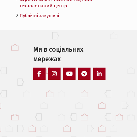
технологічний центр
Публічні закупівлі
Ми в соцiальних
мережах
facebook
instagram
youtube
telegram
linkedin