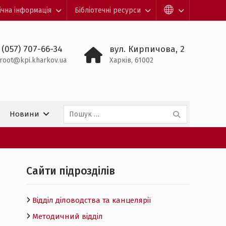
ічна інформація
Бібліотечні ресурси
 (057) 707-66-34
вул. Кирпичова, 2
root@kpi.kharkov.ua
Харків, 61002
Пошук:
Новини
Cайти підрозділів
Відділ діловодства та канцелярії
Методичний відділ