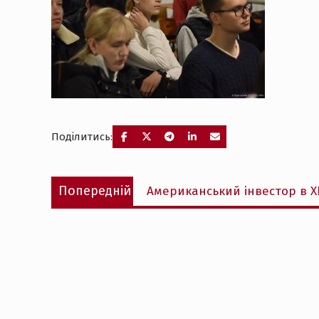
Поділитись:
Навігація
Попередній
Попередній
Американський інвестор в Х
записів
запис: