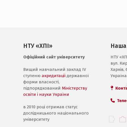
НТУ «ХПІ»
Наша
Офіційний сайт університету
НТУ «ХП
вул. Ки
Вищий навчальний заклад IV
Харків, 
ступеню
акредитації
державної
Україна
форми власності,
підпорядкований
Міністерству
Конт
освіти і науки України
Теле
в 2010 році отримав статус
дослідницького національного
університету