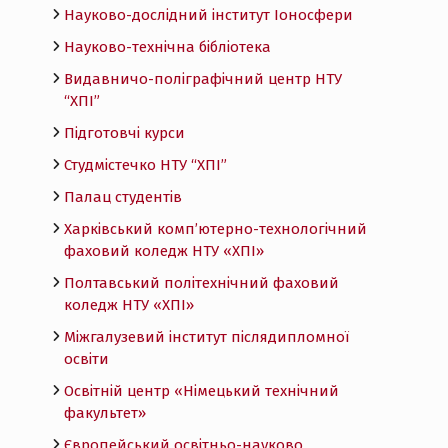
Науково-дослідний інститут Іоносфери
Науково-технічна бібліотека
Видавничо-поліграфічний центр НТУ
“ХПІ”
Підготовчі курси
Студмістечко НТУ “ХПІ”
Палац студентів
Харківський комп’ютерно-технологічний
фаховий коледж НТУ «ХПI»
Полтавський політехнічний фаховий
коледж НТУ «ХПI»
Міжгалузевий інститут післядипломної
освіти
Освітній центр «Німецький технічний
факультет»
Європейський освітньо-науково