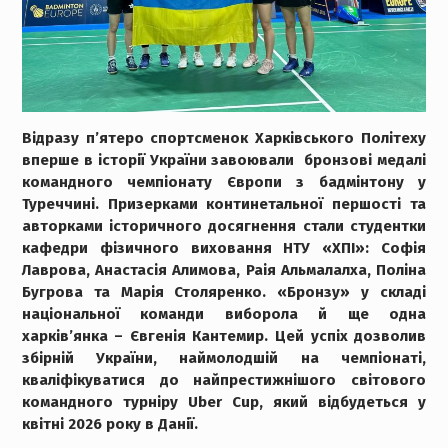
Відразу п’ятеро спортсменок Харківського Політеху
вперше в історії України завоювали бронзові медалі
командного чемпіонату Європи з бадмінтону у
Туреччині. Призерками континетальної першості та
авторками історичного досягнення стали студентки
кафедри фізичного виховання НТУ «ХПІ»: Софія
Лаврова, Анастасія Алимова, Раія Альмалалха, Поліна
Бугрова та Марія Столяренко. «Бронзу» у складі
національної команди виборола й ще одна
харків’янка – Євгенія Кантемир. Цей успіх дозволив
збірній України, наймолодшій на чемпіонаті,
кваліфікуватися до найпрестижнішого світового
командного турніру Uber Cup, який відбудеться у
квітні 2026 року в Данії.