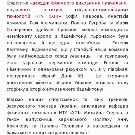
Студентки
кафедри фізичного виховання
Навчально-
наукового інституту соціально-гуманітарних
технологій НТУ «ХПІ»
Софія Лаврова, Анастасія
Алимова, Раія Альмалалха, Поліна Бугрова та Марія
Столяренко здобули бронзові медалі командного
чемпіонату Європи з бадмінтону. «Бронзою» була
нагороджена й ще одна харків’янка – Євгенія
Кантемир. Відзначимо, що у Стамбулі наша команда
була наймолодшою серед учасниць. На груповому
етапі українки перемогли команди Естонії та
Німеччини з однаковим рахунком 4:1, а у півфіналі
поступилися збірній Данії 0:3. Це історичне
досягнення жіночої збірної України вписало нову
сторінку в історію вітчизняного бадмінтону!
Вітаємо наших спортсменок та їхніх тренерів:
Заслуженого тренера України, викладача кафедри
фізичного виховання НТУ «ХПІ» Михайла Стеріна, а
також випускниць Харківського Політеху Анну
Крючкову та Наталію Головкіну з нагородами та
бажаємо їм нових яскравих перемог!