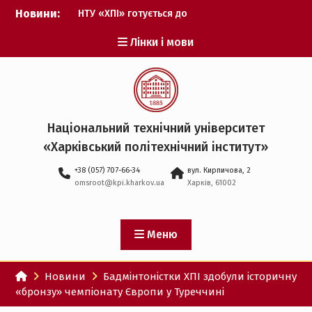
Перейти
Новини:
НТУ «ХПІ» готується до
до
виборів ректора
вмісту
Лінки і мови
Музичні таланти ХПІ
запрошуються на
Всеукраїнський
фестиваль «Червона
рута – 2027»
ХПІ уклав угоду про
Національний технічний університет
партнерство з ДержНДІ
«Харківський політехнічний iнститут»
технологій кібербезпеки
Випускник ХПІ став
+38 (057) 707-66-34
вул. Кирпичова, 2
Головнокомандувачем
omsroot@kpi.kharkov.ua
Харків, 61002
Збройних Сил України
У Верховній Раді за
участю ХПІ обговорили
перспективи українсько-
Меню
іспанського
технологічного
Новини
Бадмінтоністки ХПІ здобули історичну
партнерства
«бронзу» чемпіонату Європи у Туреччині