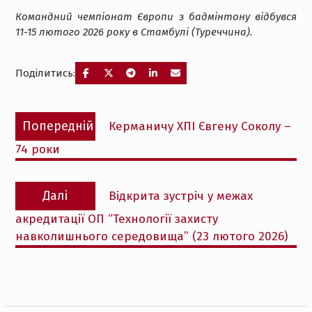
Командний чемпіонат Європи з бадмінтону відбувся
11-15 лютого 2026 року в Стамбулі (Туреччина).
Поділитись:
Навігація
Попередній
Попередній
Керманичу ХПІ Євгену Соколу –
записів
запис:
74 роки
Наступний
Далі
Відкрита зустріч у межах
запис:
акредитації ОП “Технології захисту
навколишнього середовища” (23 лютого 2026)