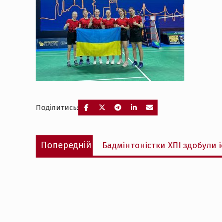
Поділитись:
Навігація
Попередній
Попередній
Бадмінтоністки ХПІ здобули 
записів
запис: