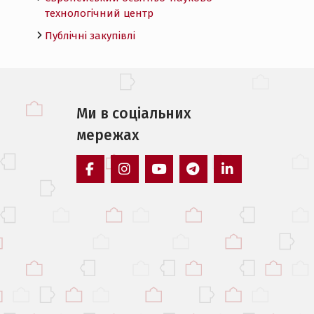
технологічний центр
Публічні закупівлі
Ми в соцiальних
мережах
facebook
instagram
youtube
telegram
linkedin