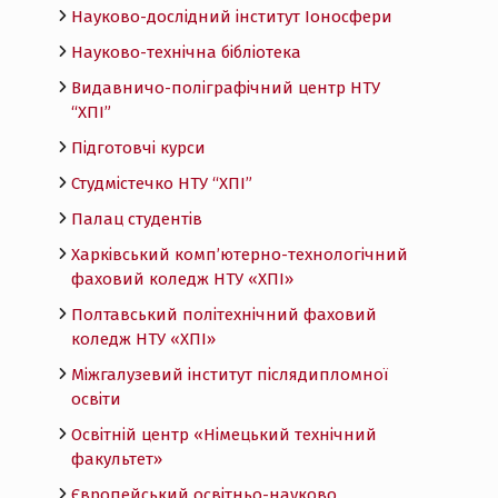
Науково-дослідний інститут Іоносфери
Науково-технічна бібліотека
Видавничо-поліграфічний центр НТУ
“ХПІ”
Підготовчі курси
Студмістечко НТУ “ХПІ”
Палац студентів
Харківський комп’ютерно-технологічний
фаховий коледж НТУ «ХПI»
Полтавський політехнічний фаховий
коледж НТУ «ХПI»
Міжгалузевий інститут післядипломної
освіти
Освітній центр «Німецький технічний
факультет»
Європейський освітньо-науково