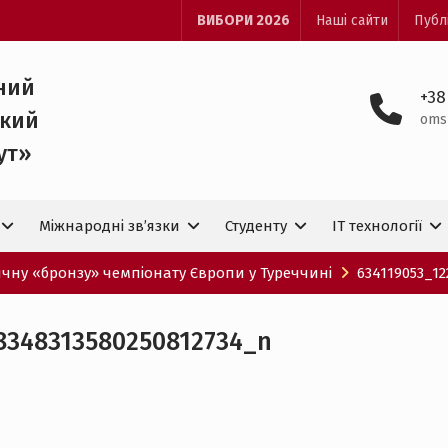
ВИБОРИ 2026
Наші сайти
Публ
ний
+38
ький
oms
ут»
Міжнародні зв’язки
Студенту
IT технологiї
ичну «бронзу» чемпіонату Європи у Туреччині
634119053_1
8348313580250812734_n