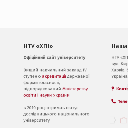
НТУ «ХПІ»
Наша
Офіційний сайт університету
НТУ «ХП
вул. Ки
Вищий навчальний заклад IV
Харків, 
ступеню
акредитації
державної
Україна
форми власності,
підпорядкований
Міністерству
Конт
освіти і науки України
Теле
в 2010 році отримав статус
дослідницького національного
університету