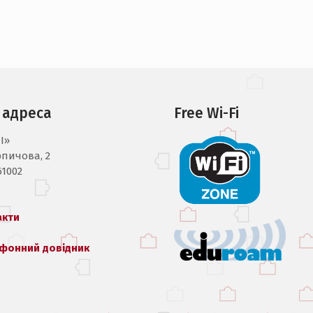
 адреса
Free Wi-Fi
I»
рпичова, 2
61002
акти
фонний довідник