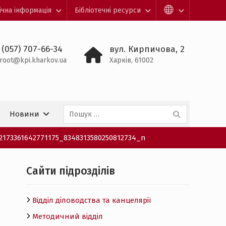
ічна інформація
Бібліотечні ресурси
 (057) 707-66-34
вул. Кирпичова, 2
root@kpi.kharkov.ua
Харків, 61002
Пошук:
Новини
22173361642771175_8348313580250812734_n
Cайти підрозділів
Відділ діловодства та канцелярії
Методичний відділ