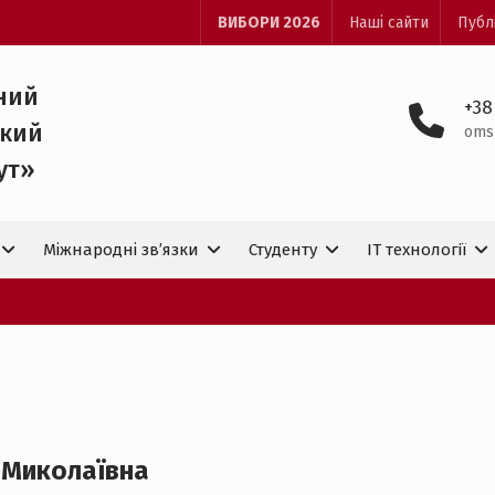
ВИБОРИ 2026
Наші сайти
Публ
ний
+38
ький
oms
ут»
Міжнародні зв’язки
Студенту
IT технологiї
 Миколаївна