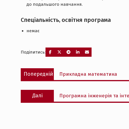
до подальшого навчання.
Спеціальність, освітня програма
немає
Поділитись:
Навігація
Попередній
Попередній
Прикладна математика
записів
запис:
Наступний
Далі
Програмна інженерія та інте
запис: