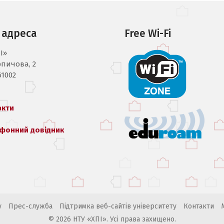
 адреса
Free Wi-Fi
I»
рпичова, 2
61002
акти
фонний довідник
у
Прес-служба
Підтримка веб-сайтів університету
Контакти
© 2026 НТУ «ХПІ». Усі права захищено.