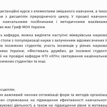
истанційні курси з елементами змішаного навчання, а тако
ми з дисциплін природничого циклу. У процесі навчанн
ма навчальними посібниками і методичними вказівками
их має Гриф МОН України.
ить кафедра, можна виділити наступні: міжвузівська науково
і столи з популяризації науки з залученням відомих вчених т
та іноземних студентів; участь іноземців у різних науково
грамах України; «Фестиваль дружби», де іноземні студент
сії на провідні кафедри НТУ «ХПІ»; святкування національни
земних студентів» та інші.
исциплін.
к важливий чинник оптимізації форм та методів організаці
ми» спрямована на підвищення ефективності навчальног
укової діяльності, а також на підвищення рівня їх мотиваці