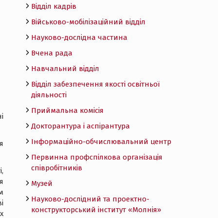
Відділ кадрів
Військово-мобілізаційний відділ
Науково-дослідна частина
Вчена рада
Навчальний відділ
Відділ забезпечення якості освітньої
діяльності
Приймальна комісія
і
Докторантура і аспірантура
Інформаційно-обчислювальний центр
я
Первинна профспілкова організація
співробітників
,
я
Музей
м
Науково-дослідний та проектно-
і
конструкторський інститут «Молнія»
х