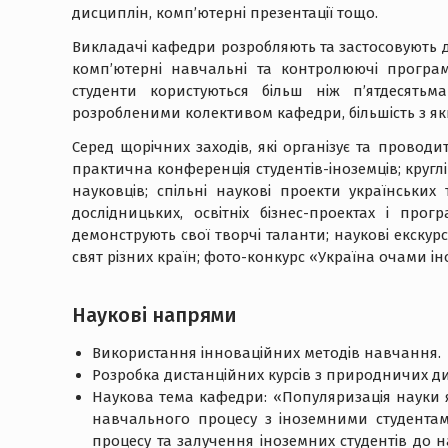
дисциплін, комп’ютерні презентації тощо.
Викладачі кафедри розробляють та застосовують д
комп’ютерні навчальні та контролюючі програ
студенти користуються більш ніж п’ятдесять
розробленими колективом кафедри, більшість з як
Серед щорічних заходів, які організує та провод
практична конференція студентів-іноземців; кругл
науковців; спільні наукові проекти українських 
дослідницьких, освітніх бізнес-проектах і про
демонструють свої творчі таланти; наукові екскур
свят різних країн; фото-конкурс «Україна очами іно
Науковi напрями
Використання інноваційних методів навчання.
Розробка дистанційних курсів з природничих д
Наукова тема кафедри: «Популяризація науки я
навчального процесу з іноземними студента
процесу та залучення іноземних студентів до на