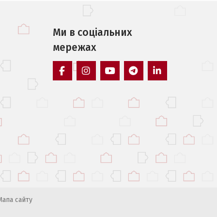
Ми в соцiальних
мережах
facebook
instagram
youtube
telegram
linkedin
Мапа сайту