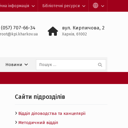
ічна інформація
Бібліотечні ресурси
 (057) 707-66-34
вул. Кирпичова, 2
root@kpi.kharkov.ua
Харків, 61002
Пошук:
Новини
Cайти підрозділів
Відділ діловодства та канцелярії
Методичний відділ