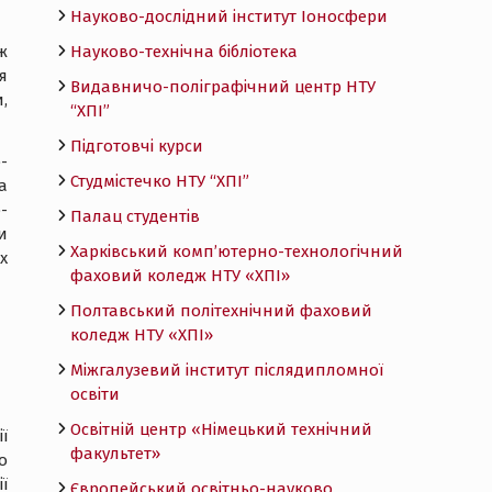
Науково-дослідний інститут Іоносфери
Науково-технічна бібліотека
ж
я
Видавничо-поліграфічний центр НТУ
,
“ХПІ”
Підготовчі курси
-
Студмістечко НТУ “ХПІ”
а
-
Палац студентів
и
Харківський комп’ютерно-технологічний
х
фаховий коледж НТУ «ХПI»
Полтавський політехнічний фаховий
коледж НТУ «ХПI»
Міжгалузевий інститут післядипломної
освіти
Освітній центр «Німецький технічний
ї
факультет»
о
ї
Європейський освітньо-науково