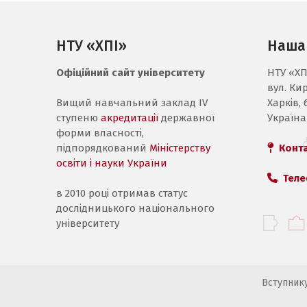
НТУ «ХПІ»
Наша
Офіційний сайт університету
НТУ «ХП
вул. Ки
Вищий навчальний заклад IV
Харків, 
ступеню
акредитації
державної
Україна
форми власності,
підпорядкований
Міністерству
Конт
освіти і науки України
Теле
в 2010 році отримав статус
дослідницького національного
університету
Вступник