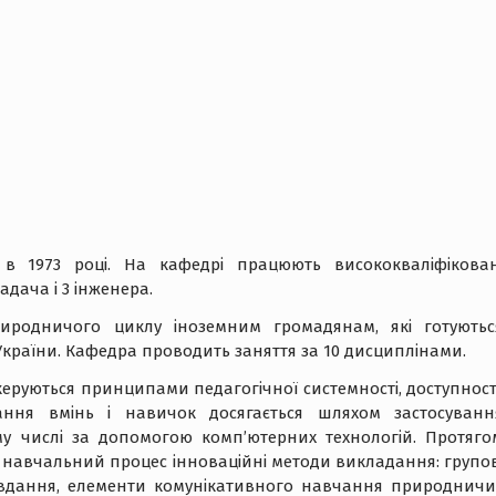
 1973 році. На кафедрі працюють висококваліфікован
адача і 3 інженера.
иродничого циклу іноземним громадянам, які готуютьс
країни. Кафедра проводить заняття за 10 дисциплінами.
керуються принципами педагогічної системності, доступності
ування вмінь і навичок досягається шляхом застосуванн
му числі за допомогою комп’ютерних технологій. Протяго
у навчальний процес інноваційні методи викладання: групов
 завдання, елементи комунікативного навчання природничи