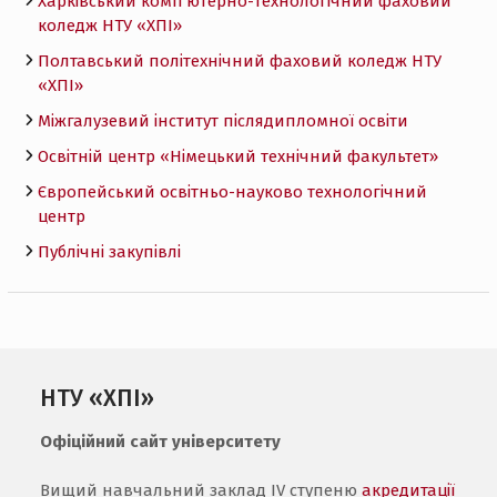
Харківський комп’ютерно-технологічний фаховий
коледж НТУ «ХПI»
Полтавський політехнічний фаховий коледж НТУ
«ХПI»
Міжгалузевий інститут післядипломної освіти
Освітній центр «Німецький технічний факультет»
Європейський освітньо-науково технологічний
центр
Публічні закупівлі
НТУ «ХПІ»
Офіційний сайт університету
Вищий навчальний заклад IV ступеню
акредитації