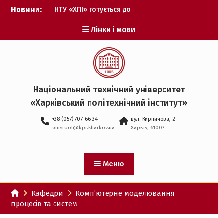
Перейти
Новини:
НТУ «ХПІ» готується до
до
виборів ректора
вмісту
Лінки і мови
Музичні таланти ХПІ
запрошуються на
Всеукраїнський
фестиваль «Червона
рута – 2027»
ХПІ уклав угоду про
Національний технічний університет
партнерство з ДержНДІ
«Харківський політехнічний iнститут»
технологій кібербезпеки
Випускник ХПІ став
+38 (057) 707-66-34
вул. Кирпичова, 2
Головнокомандувачем
omsroot@kpi.kharkov.ua
Харків, 61002
Збройних Сил України
У Верховній Раді за
участю ХПІ обговорили
перспективи українсько-
Меню
іспанського
технологічного
Кафедри
Комп’ютерне моделювання
партнерства
процесів та систем