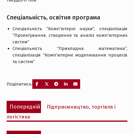
твердого тіла.
Спеціальність, освітня програма
Спеціальність “Комп’ютерні науки”, спеціалізація
“Проектування, створення та аналіз комп’ютерних
систем”
Спеціальність “Прикладна математика”,
спеціалізація “Комп’ютерне моделювання процесів
та систем”
Поділитись:
Навігація
Попередній
Попередній
Підприємництво, торгівля i
записів
запис:
логістика
Наступний