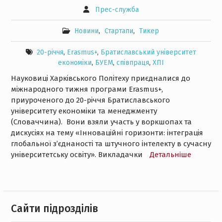
Прес-служба
Новини
,
Стартапи
,
Тикер
20-річчя
,
Erasmus+
,
Братиславський університет
економіки
,
БУЕМ
,
співпраця
,
ХПІ
Науковиці Харківського Політеху приєдналися до
міжнародного тижня програми Erasmus+,
приуроченого до 20-річчя Братиславського
університету економіки та менеджменту
(Словаччина). Вони взяли участь у воркшопах та
дискусіях на тему «Інноваційні горизонти: інтеграція
глобальної зʼєднаності та штучного інтелекту в сучасну
університетську освіту». Викладачки
Детальнiше
Cайти підрозділів