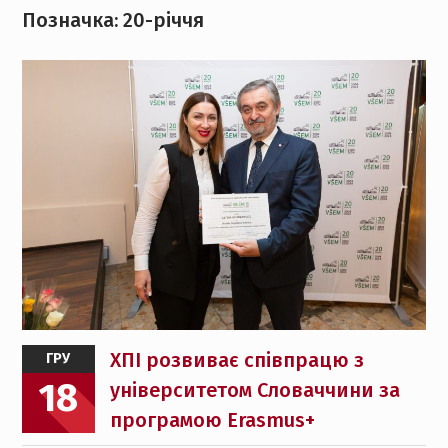
Позначка:
20-річчя
ХПІ розвиває співпрацю з
ГРУ
18
університетом Словаччини за
програмою Erasmus+