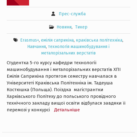
Прес-служба
Новини
,
Тикер
Erasmus+
,
емілія саприкіна
,
краківська політехніка
,
Навчання
,
технологія машинобудування і
металорізальних верстатів
Студентка 5-го курсу кафедри технології
машинобудування і металорізальних верстатів ХПІ
Емілія Саприкіна протягом семестру навчалася в
Університеті Краківська Політехніка ім. Тадеуша
Костюшка (Польща). Поїздка магістрантки
Харківського Політеху до польського провідного
технічного закладу вищої освіти відбулася завдяки її
перемозі у конкурсі
Детальнiше