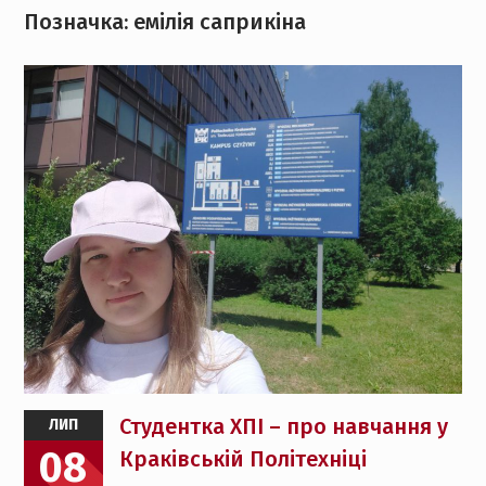
Позначка:
емілія саприкіна
Студентка ХПІ – про навчання у
ЛИП
08
Краківській Політехніці