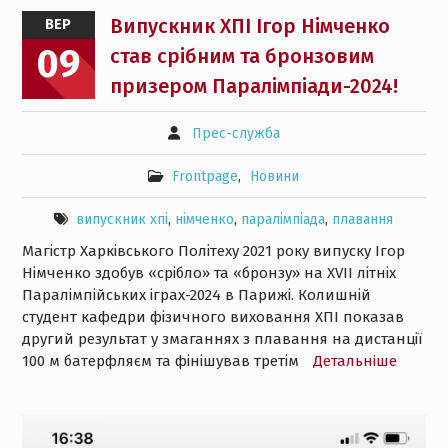
Випускник ХПІ Ігор Німченко
ВЕР
09
став срібним та бронзовим
призером Паралімпіади-2024!
Прес-служба
Frontpage
,
Новини
випускник хпі
,
німченко
,
паралімпіада
,
плавання
Магістр Харківського Політеху 2021 року випуску Ігор
Німченко здобув «срібло» та «бронзу» на XVII літніх
Паралімпійських іграх-2024 в Парижі. Колишній
студент кафедри фізичного виховання ХПІ показав
другий результат у змаганнях з плавання на дистанції
100 м батерфляєм та фінішував третім
Детальнiше