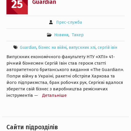
25
Guardian
Прес-служба
Новини
,
Тикер
Guardian
,
бізнес на віійні
,
випускник хпі
,
сергій івін
Випускник економічного факультету НТУ «ХПІ» 41-
річний бізнесмен Сергій Івін став героєм статті
авторитетного британського видання «The Guardian».
Попри війну в Україні, ракетні обстріли Харкова та
його підприємства, брак робочих рук, Сергієві вдалося
зберегти свій бізнес з виробництва ремісничих
інструментів —
Детальнiше
Cайти підрозділів