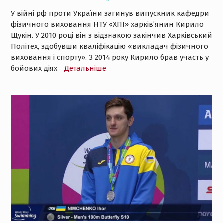
У війні рф проти України загинув випускник кафедри
фізичного виховання НТУ «ХПІ» харків’янин Кирило
Щукін. У 2010 році він з відзнакою закінчив Харківський
Політех, здобувши кваліфікацію «викладач фізичного
виховання і спорту». З 2014 року Кирило брав участь у
бойових діях
Детальнiше