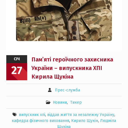
Пам’яті героїчного захисника
СІЧ
27
України – випускника ХПІ
Кирила Щукіна
Прес-служба
Новини
,
Тикер
випускник хпі
,
віддав життя за незалежну Україну
,
кафедра фізичного виховання
,
Кирило Щукін
,
Людміла
Щукіна