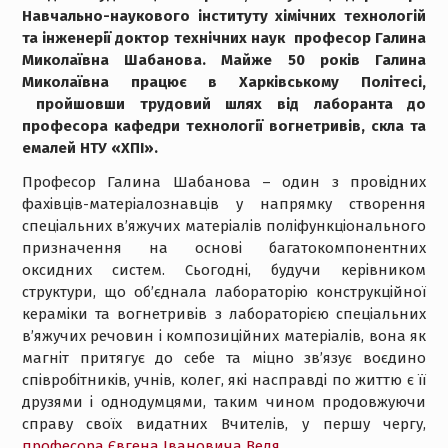
Навчально-наукового інституту хімічних технологій
та інженерії доктор технічних наук професор Галина
Миколаївна Шабанова. Майже 50 років Галина
Миколаївна працює в Харківському Політесі,
пройшовши трудовий шлях від лаборанта до
професора кафедри технології вогнетривів, скла та
емалей НТУ «ХПІ».
Професор Галина Шабанова – один з провідних
фахівців-матеріалознавців у напрямку створення
спеціальних в’яжучих матеріалів поліфункціонального
призначення на основі багатокомпонентних
оксидних систем. Сьогодні, будучи керівником
структури, що об’єднала лабораторію конструкційної
кераміки та вогнетривів з лабораторією спеціальних
в’яжучих речовин і композиційних матеріалів, вона як
магніт притягує до себе та міцно зв’язує воєдино
співробітників, учнів, колег, які насправді по життю є її
друзями і однодумцями, таким чином продовжуючи
справу своїх видатних Вчителів, у першу чергу,
професора Євгена Івановича Ведя.