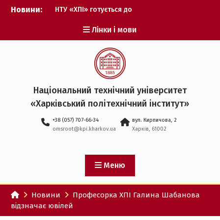
Перейти
Новини:
НТУ «ХПІ» готується до
до
виборів ректора
вмісту
Лінки і мови
Музичні таланти ХПІ
запрошуються на
Всеукраїнський
фестиваль «Червона
рута – 2027»
ХПІ уклав угоду про
Національний технічний університет
партнерство з ДержНДІ
«Харківський політехнічний iнститут»
технологій кібербезпеки
Випускник ХПІ став
+38 (057) 707-66-34
вул. Кирпичова, 2
Головнокомандувачем
omsroot@kpi.kharkov.ua
Харків, 61002
Збройних Сил України
У Верховній Раді за
участю ХПІ обговорили
перспективи українсько-
Меню
іспанського
технологічного
Новини
Професорка ХПІ Галина Шабанова
партнерства
відзначає ювілей