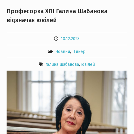
Професорка ХПІ Галина Шабанова
відзначає ювілей
10.12.2023
Новини
,
Тикер
галина шабанова
,
ювілей