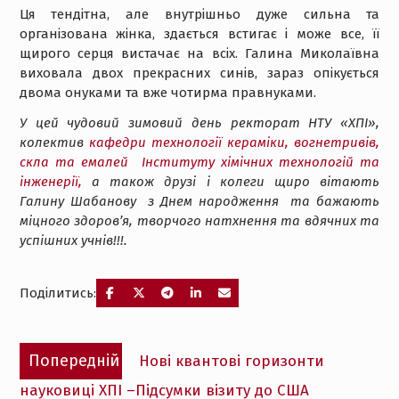
Ця тендітна, але внутрішньо дуже сильна та
організована жінка, здається встигає і може все, її
щирого серця вистачає на всіх. Галина Миколаївна
виховала двох прекрасних синів, зараз опікується
двома онуками та вже чотирма правнуками.
У цей чудовий зимовий день ректорат НТУ «ХПІ»,
колектив
кафедри технології кераміки, вогнетривів,
скла та емалей
Інституту хімічних технологій та
інженерії,
а також друзі і колеги щиро вітають
Галину Шабанову з Днем народження та бажають
міцного здоров’я, творчого натхнення та вдячних та
успішних учнів!!!.
Поділитись:
Навігація
Попередній
Попередній
Нові квантові горизонти
записів
запис:
науковиці ХПІ –Підсумки візиту до США