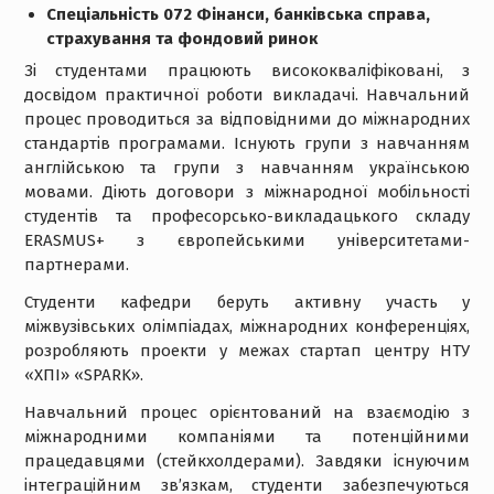
Спеціальність 072 Фінанси, банківська справа,
страхування та фондовий ринок
Зі студентами працюють висококваліфіковані, з
досвідом практичної роботи викладачі. Навчальний
процес проводиться за відповідними до міжнародних
стандартів програмами. Існують групи з навчанням
англійською та групи з навчанням українською
мовами. Діють договори з міжнародної мобільності
студентів та професорсько-викладацького складу
ERASMUS+ з європейськими університетами-
партнерами.
Студенти кафедри беруть активну участь у
міжвузівських олімпіадах, міжнародних конференціях,
розробляють проекти у межах стартап центру НТУ
«ХПІ» «SPARK».
Навчальний процес орієнтований на взаємодію з
міжнародними компаніями та потенційними
працедавцями (стейкхолдерами). Завдяки існуючим
інтеграційним зв’язкам, студенти забезпечуються