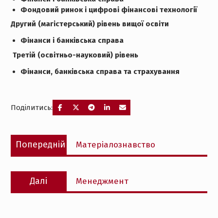
Фондовий ринок і цифрові фінансові технології
Другий (магістерський) рівень вищої освіти
Фінанси і банківська справа
Третій (освітньо-науковий) рівень
Фінанси, банківська справа та страхування
Поділитись:
Навігація
Попередній
Попередній
Матеріалознавство
записів
запис:
Наступний
Далі
Менеджмент
запис: