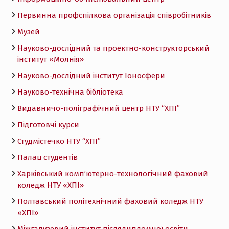
Первинна профспілкова організація співробітників
Музей
Науково-дослідний та проектно-конструкторський
інститут «Молнія»
Науково-дослідний інститут Іоносфери
Науково-технічна бібліотека
Видавничо-поліграфічний центр НТУ “ХПІ”
Підготовчі курси
Студмістечко НТУ “ХПІ”
Палац студентів
Харківський комп’ютерно-технологічний фаховий
коледж НТУ «ХПI»
Полтавський політехнічний фаховий коледж НТУ
«ХПI»
Міжгалузевий інститут післядипломної освіти