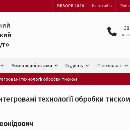
ВИБОРИ 2026
Наші сайти
Публ
ний
+38
ький
oms
ут»
Міжнародні зв’язки
Студенту
IT технологiї
егровані технології обробки тиском
тегровані технології обробки тиско
Леонідович