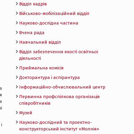
Відділ кадрів
Військово-мобілізаційний відділ
Науково-дослідна частина
Вчена рада
Навчальний відділ
Відділ забезпечення якості освітньої
діяльності
Приймальна комісія
Докторантура і аспірантура
Інформаційно-обчислювальний центр
а
я
Первинна профспілкова організація
а
співробітників
і
Музей
Науково-дослідний та проектно-
і
конструкторський інститут «Молнія»