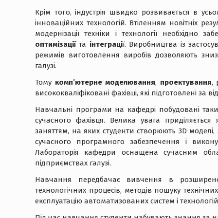
Крім того, індустрія швидко розвивається в усь
інноваційних технологій. Втіленням новітніх рез
модернізації техніки і технології необхідно з
оптимізації
та
інтеграці
ї. Виробництва із застос
режимів виготовлення виробів дозволяють зниз
галузі.
Тому
комп’ютерне моделювання
,
проектування
,
висококваліфіковані фахівці, які підготовлені за 
Навчальні програми на кафедрі побудовані таким
сучасного фахівця. Велика увага приділяється
заняттям, на яких студенти створюють 3D модел
сучасного програмного забезпечення і викон
Лабораторія кафедри оснащена сучасним обла
підприємствах галузі.
Навчання передбачає вивчення в розширеном
технологічних процесів, методів пошуку технічни
експлуатацію автоматизованих систем і технологі
Під час навчання студенти набувають знання за 