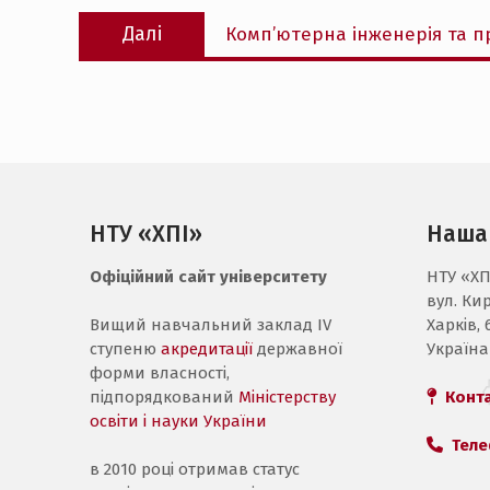
Наступний
Далі
Комп’ютерна інженерія та 
запис:
НТУ «ХПІ»
Наша
Офіційний сайт університету
НТУ «ХП
вул. Ки
Вищий навчальний заклад IV
Харків, 
ступеню
акредитації
державної
Україна
форми власності,
підпорядкований
Міністерству
Конт
освіти і науки України
Теле
в 2010 році отримав статус