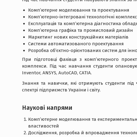
Комп’ютерне моделювання та проектування
Комп’ютерно-інтегровані технологічні комплек
Експлуатація та комп’ютерна діагностика обла
Комп’ютерна графіка та промисловий дизайн
Маркетинг нових конструкційних матеріалів
Системи автоматизованого проектування
Розробка об’єктно-орієнтованих систем для інн
При підготовці фахівця з комп’ютерного проек
комплекси. Під час навчання студенти опановуют
Inventor, ANSYS, AutoCAD, CATIA.
Знання та навички, які отримують студенти пі
спектрі підприємств України і світу.
Науковi напрями
Комп’ютерне моделювання та експериментальне
властивостей
Дослідження, розробка й впровадження техноло