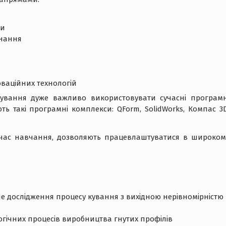
си
днання
оваційних технологій
тування дуже важливо використовувати сучасні програмн
ь такі програмні комплекси: QForm, SolidWorks, Компас 3D
д час навчання, дозволяють працевлаштуватися в широком
 дослідження процесу кування з вихідною нерівномірністю
гічних процесів виробництва гнутих профілів