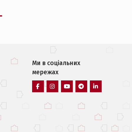
Ми в соцiальних
мережах
facebook
instagram
youtube
telegram
linkedin