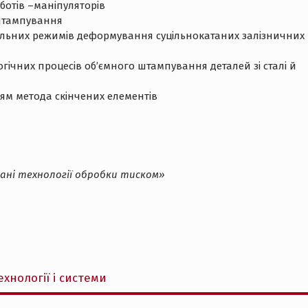
ботів –маніпуляторів
 штампування
льних режимів деформування суцільнокатаних залізничних
ічних процесів об’ємного штампування деталей зі сталі й
ям метода скінчених елементів
ані технології обробки тиском»
хнології і системи