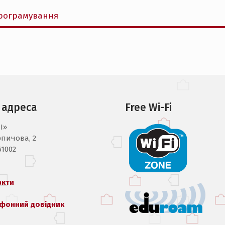
програмування
 адреса
Free Wi-Fi
I»
рпичова, 2
61002
акти
фонний довідник