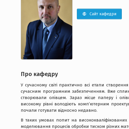
Сайт кафедри
Про кафедру
У сучасному світі практично всі етапи створення
сучасним програмним забезпеченням. Вже сплин
створювали олівцем. Зараз місце паперу і олівц
високому рівні володіють комп’ютерним проекту
почали готувати відносно недавно.
В таких умовах попит на висококваліфікованих ф
моделювання процесів обробки тиском різних матер