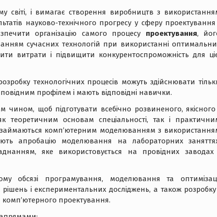
ому світі, і вимагає створення виробництв з використання
ультатів науково-технічного прогресу у сферу проектування 
абезпечити організацію самого процесу
проектування
, йог
уванням сучасних технологій при використанні оптимальни
ити витрати і підвищити конкурентоспроможність для ціє
 розробку технологічних процесів можуть здійснювати тільк
відповідним профілем і мають відповідні навички.
 чином, щоб підготувати всебічно розвиненого, якісного 
 як теоретичним основам спеціальності, так і практични
і, займаються комп’ютерним моделюванням з використання
ують апробацію моделювання на лабораторних заняттях
днанням, яке використовується на провідних заводах 
у обсязі програмування, моделювання та оптимізаці
х рішень і експериментальних досліджень, а також розробку 
й комп’ютерного проектування.
напрямами: