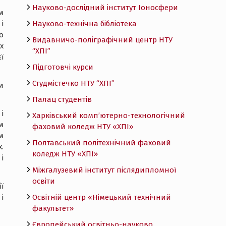
Науково-дослідний інститут Іоносфери
м
і
Науково-технічна бібліотека
о
Видавничо-поліграфічний центр НТУ
х
“ХПІ”
ї
Підготовчі курси
Студмістечко НТУ “ХПІ”
и
Палац студентів
і
Харківський комп’ютерно-технологічний
м
фаховий коледж НТУ «ХПI»
м
Полтавський політехнічний фаховий
.
коледж НТУ «ХПI»
і
Міжгалузевий інститут післядипломної
освіти
ї
і
Освітній центр «Німецький технічний
факультет»
Європейський освітньо-науково