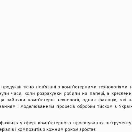
 продукції тісно пов’язані з комп’ютерними технологіями т
ули часи, коли розрахунки робили на папері, а кресленн
я зайняли комп’ютерні технології, однак фахівців, які н
ванням і моделюванням процесів обробки тиском в Україн
ахівців у сфері комп’ютерного проектування інструменту 
іалів і композитів з кожним роком зростає.