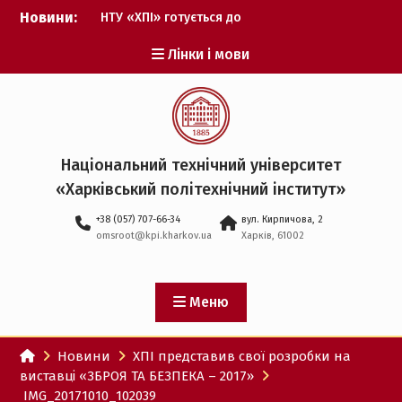
Перейти
Новини:
НТУ «ХПІ» готується до
до
виборів ректора
вмісту
Лінки і мови
Музичні таланти ХПІ
запрошуються на
Всеукраїнський
фестиваль «Червона
рута – 2027»
ХПІ уклав угоду про
Національний технічний університет
партнерство з ДержНДІ
«Харківський політехнічний iнститут»
технологій кібербезпеки
Випускник ХПІ став
+38 (057) 707-66-34
вул. Кирпичова, 2
Головнокомандувачем
omsroot@kpi.kharkov.ua
Харків, 61002
Збройних Сил України
У Верховній Раді за
участю ХПІ обговорили
перспективи українсько-
Меню
іспанського
технологічного
Новини
ХПІ представив свої розробки на
партнерства
виставці «ЗБРОЯ ТА БЕЗПЕКА – 2017»
IMG_20171010_102039